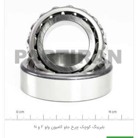
بلبرینگ کوچک چرخ جلو کامیون ولو F و N