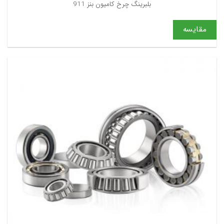
بلبرینگ چرخ کامیون بنز 911
مقایسه