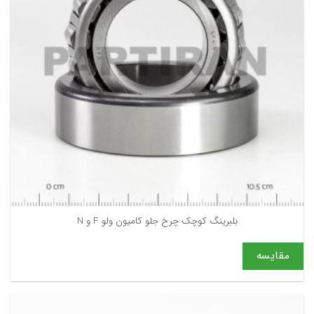
بلبرینگ کوچک چرخ جلو کامیون ولو F و N
مقایسه