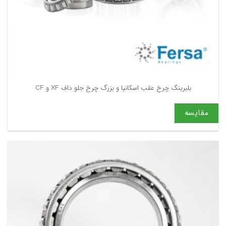
بلبرینگ چرخ عقب اسکانیا و بزرگ چرخ جلو داف XF و CF
مقایسه