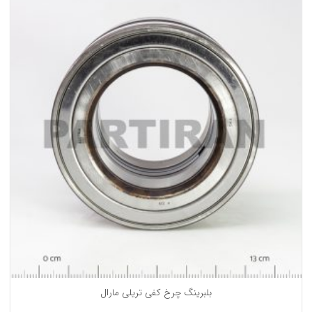
بلبرینگ چرخ کفی تریلی مارال