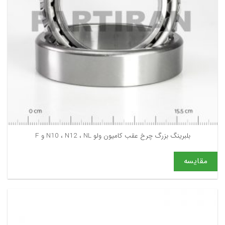
بلبرینگ بزرگ چرخ عقب کامیون ولو N10 ، N12 ، NL و F
مقایسه