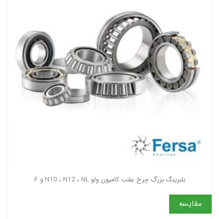
بلبرینگ بزرگ چرخ عقب کامیون ولو N10 ، N12 ، NL و F
مقایسه