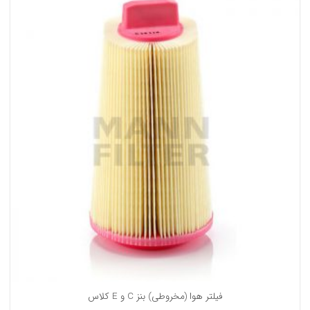
فیلتر هوا (مخروطی) بنز C و E کلاس