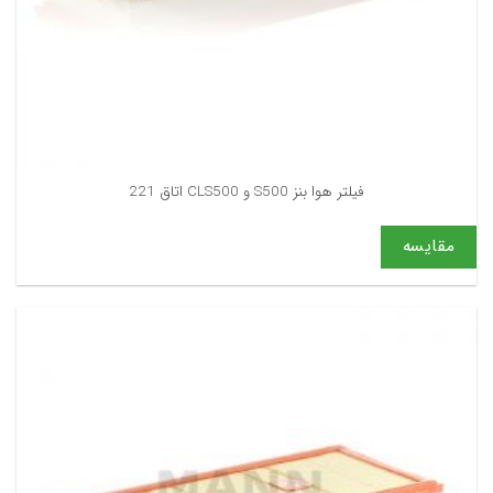
فیلتر هوا بنز S500 و CLS500 اتاق 221
مقایسه