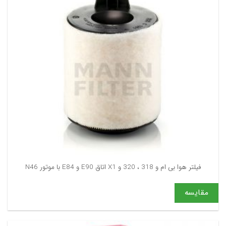
فیلتر هوا بی ام و 318 ، 320 و X1 اتاق E90 و E84 با موتور N46
مقایسه