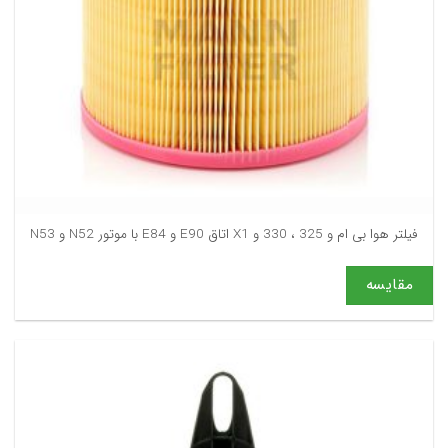
فیلتر هوا بی ام و 325 ، 330 و X1 اتاق E90 و E84 با موتور N52 و N53
مقایسه