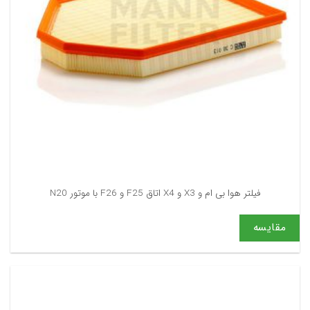
فیلتر هوا بی ام و X3 و X4 اتاق F25 و F26 با موتور N20
مقایسه