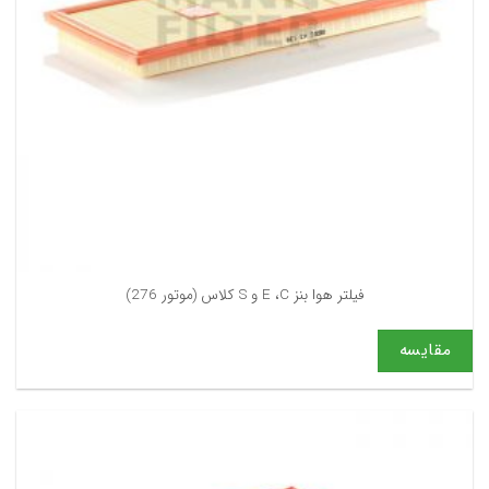
فیلتر هوا بنز E ،C و S کلاس (موتور 276)
مقایسه