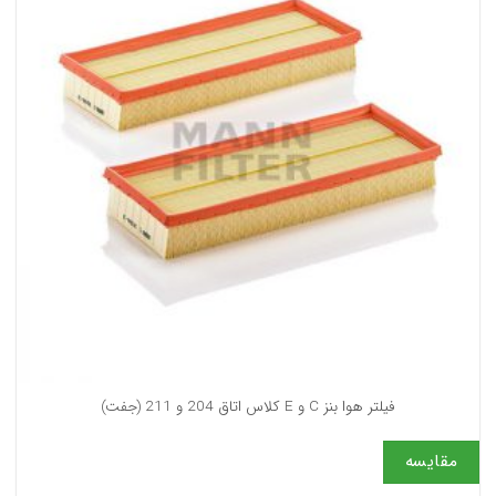
فیلتر هوا بنز C و E کلاس اتاق 204 و 211 (جفت)
مقایسه