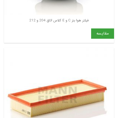
فیلتر هوا بنز C و E کلاس اتاق 204 و 212
مقایسه