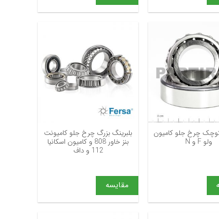
+
+
کوچک چرخ جلو کامیون
بلبرینگ بزرگ چرخ جلو کامیونت
ولو F و N
بنز خاور 808 و کامیون اسکانیا
112 و داف
مقایسه