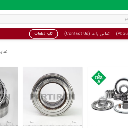
تماس با ما (Contact Us)
کلیه قطعات
نمایش 1–16 از
+
+