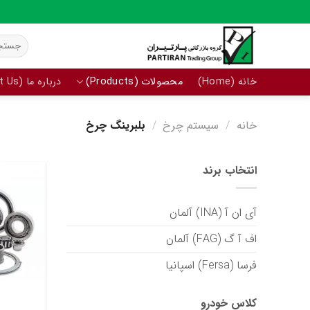
Ski
t
جستجو
conten
برای:
خانه (Home)
محصولات (Products)
درباره ما (About Us)
خانه
/
سیستم چرخ
/
بلبرینگ چرخ
انتخاب برند
آی ان آ (INA) آلمان
اف آ گ (FAG) آلمان
فرسا (Fersa) اسپانیا
کلاس خودرو