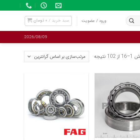
سبد خرید /
۰
تومان
ورود / عضویت
2026/08/09
 102 نتیجه
+
+