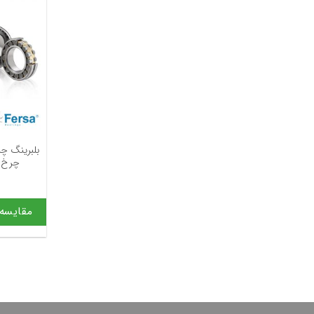
بلبرینگ چر
چرخ جلو
مقایسه