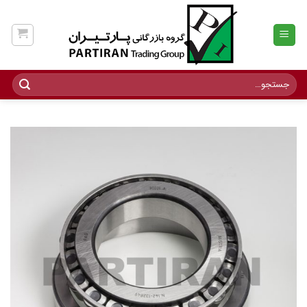
Ski
t
conten
جستجو
برای: