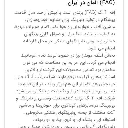
(FAG) آلمان در ایران
اِف . آ. گ (FAG) برندی است با بیش از صد سال قدمت،
پیشگام در تولید بلبرینگ برای صنایع خودروسازی ،
ماشین آلات ، هواپیمایی و هوا فضا. تمام عملیات مربوط
به كیفیت ، مانند سنگ زنی و صیقل كاری رینگهای
داخلی و خارجی بلبرینگهای غلتكی در محل كارخانه
انجام می شود.
بخش اعظم مونتاژ نیز در خطوط تولید تمام اتوماتیك
انجام می گردد. این امر به این معناست كه می توان
مطمئن بود تمامی محصولات این شركت از بالاترین
استانداردهای كیفیت برخوردارند. شركت اِف . آ. گ حتی
در بخش هوا فضا از این هم فراتر رفته ، در این قسمت
تمامی مراحل تولید هر بلبرینگ ثبت و بایگانی می شود.
شركت اِف . آ. گ تولید كننده طیف وسیعی از بلبرینگ و
رولبرینگ در سایزهای گوناگون برای خودروها و ماشین
آلات مختلف از جمله رولبرینگهای غلتكی مخروطی ،
استوانه ای ، بشكه ای و كروی یك و دو ردیفه ،
بلبرینگهای گیربكس ، پینیون ، چرخ شیار عمیق ، چهار