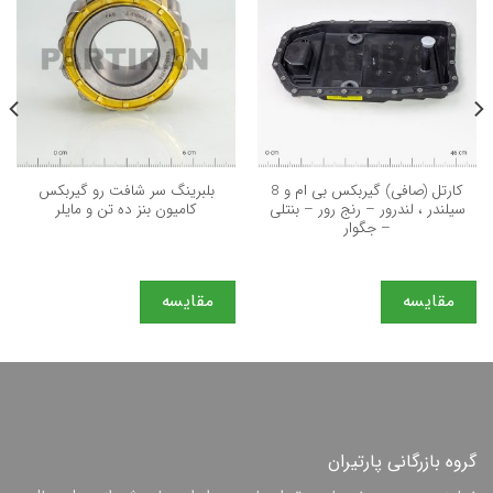
كارتل (صافی) گیربكس بی ام و 8
بلبرینگ سر شافت رو گیربکس
سیلندر ، لندرور – رنج رور – بنتلی
کامیون بنز ده تن و مایلر
– جگوار
مقایسه
مقایسه
گروه بازرگانی پارتیران