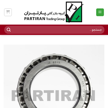
Ski
t
conten
جستجو
برای: