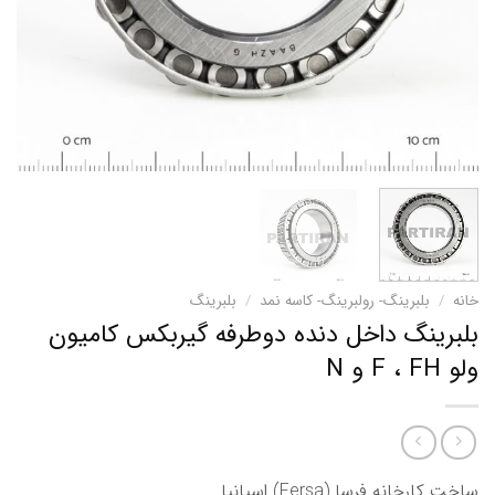
خانه
/
بلبرینگ- رولبرینگ- کاسه نمد
/
بلبرینگ
بلبرینگ داخل دنده دوطرفه گیربکس کامیون
ولو F ، FH و N
ساخت کارخانه فرسا (Fersa) اسپانیا