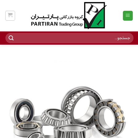
Ski
t
conten
جستجو
برای: