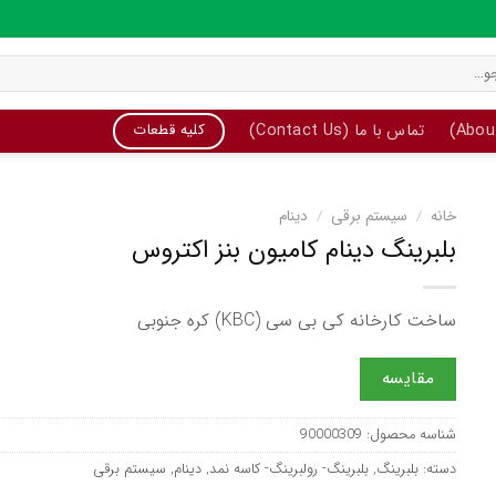
تماس با ما (Contact Us)
کلیه قطعات
خانه
/
سیستم برقی
/
دینام
بلبرینگ دینام کامیون بنز اکتروس
ساخت کارخانه کی بی سی (KBC) کره جنوبی
مقایسه
شناسه محصول:
90000309
دسته:
بلبرینگ
,
بلبرینگ- رولبرینگ- کاسه نمد
,
دینام
,
سیستم برقی