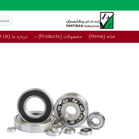
Ski
t
جستجو
conten
برای:
خانه (Home)
محصولات (Products)
درباره ما (About Us)