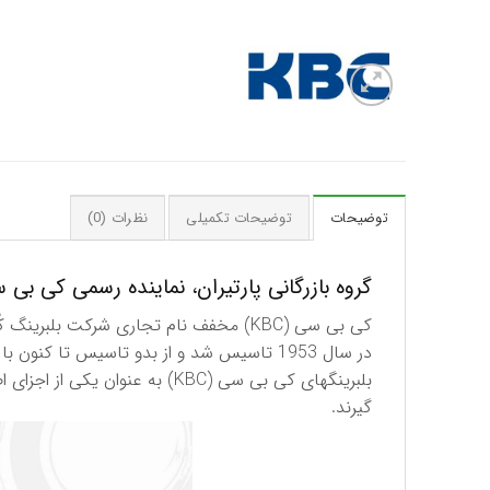
توضیحات
توضیحات تکمیلی
نظرات (0)
گروه بازرگانی پارتیران، نماینده رسمی کی بی سی (KBC) کره جنوبی در
در سال 1953 تاسیس شد و از بدو تاسیس تا كنون با ارائه بهترین كیفیت در صنعت بلبرینگ كُره از تاریخچه ای بسیار غنی برخوردار است.
بلبرینگهای كی بی سی (KBC) به
گیرند.