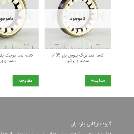
ناموجود
ناموجو
+
كاسه نمد بزرگ پلوس پژو 405،
سمند و پرشيا
سمند و پر
مقایسه
مقایسه
گروه بازرگانی پارتیران
نماینده رسمی برندهای برتر اروپایی در ایران، با بیش از