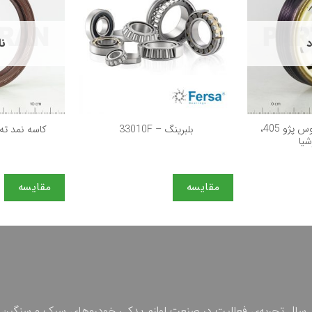
د
نا
+
+
کاسه نمد كوچک پلوس پژو 405،
بلبرینگ – 33010F
كاسه نمد ته م
شيا
مقایسه
مقایسه
 چهل سال تجربه‌ی فعالیت در صنعت لوازم یدکی خودروهای سبک و سنگین 