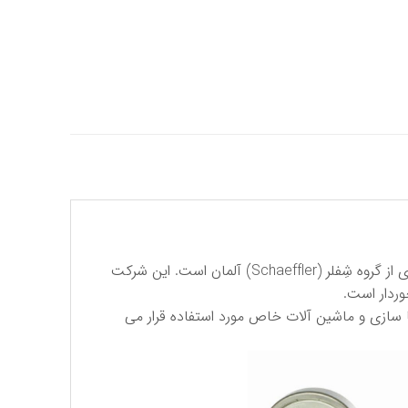
كی بی سی (KBC) مخفف نام تجاری شركت بلبرینگ كُره بوده كه در حال حاضر بخشی از شركت اِف . آ . گِ (FAG) كُره ، عضوی از گروه شِفلر (Schaeffler) آلمان است. این شركت
، هواپیما سازی و ماشین آلات خاص مورد استفاده قرار می