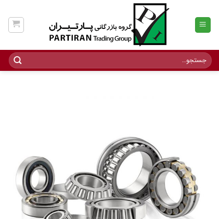
Ski
t
conten
جستجو
برای: