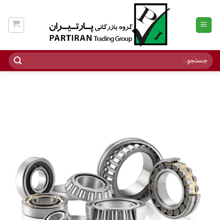
Ski
t
conten
جستجو
برای: