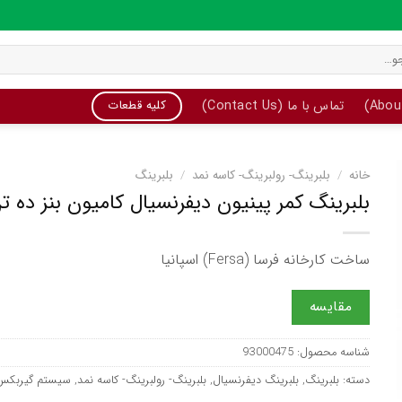
تماس با ما (Contact Us)
کلیه قطعات
خانه
/
بلبرینگ- رولبرینگ- کاسه نمد
/
بلبرینگ
بلبرینگ کمر پینیون دیفرنسیال کامیون بنز ده تن 74 و مای
ساخت کارخانه فرسا (Fersa) اسپانیا
مقایسه
شناسه محصول:
93000475
دسته:
بلبرینگ
,
بلبرینگ دیفرنسیال
,
بلبرینگ- رولبرینگ- کاسه نمد
,
سیستم گیربکس 