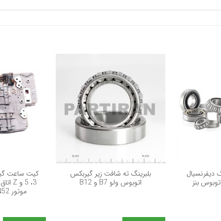
+
+
گ دیفرنسیال
بلبرینگ ته شافت زیر گیربکس
کیت ساعت گی
توبوس بنز
اتوبوس ولو B7 و B12
موتور N52 (با لوازم کامل)