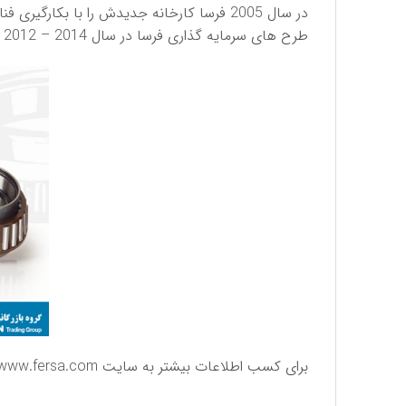
در سال 2005 فرسا کارخانه جدیدش را با بکارگیری فناوری های روز در اسپانیا افتتاح نمود و همچنین در سال 2009 شركت مهندسی جدیدی را در برزیل ایجاد کرد.
طرح های سرمایه گذاری فرسا در سال 2014 – 2012 شامل افتتاح یک کارخانه تولیدی در آمریکای شمالی و تاسیس یک مرکز تحقیق و توسعه در آلمان بوده است.
برای كسب اطلاعات بیشتر به سایت
www.fersa.com