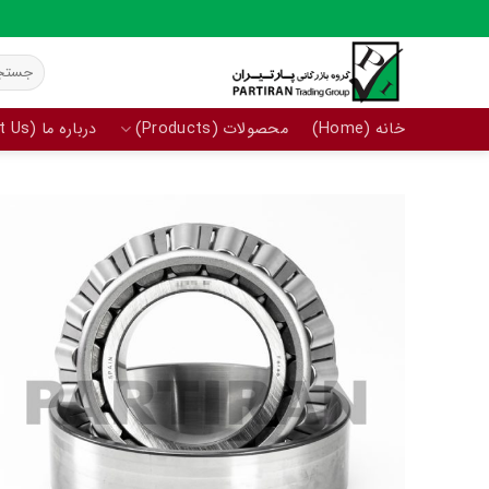
Ski
t
جستجو
conten
برای:
خانه (Home)
محصولات (Products)
درباره ما (About Us)