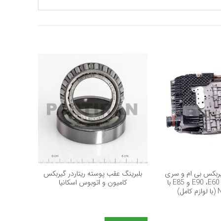
+
+
ربکس بی ام و سری
بلبرینگ عقب پوسته ریتاردر گیربکس
3، 5 و Z اتاق E90 ،E60 و E85 با
کامیون و اتوبوس اسکانیا