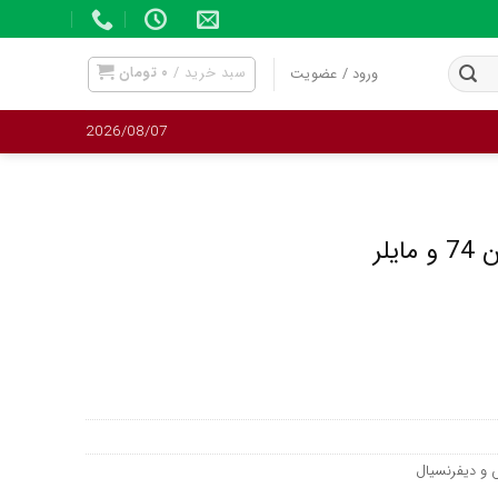
سبد خرید /
۰
تومان
ورود / عضویت
2026/08/07
لر
و دیفرنسیال