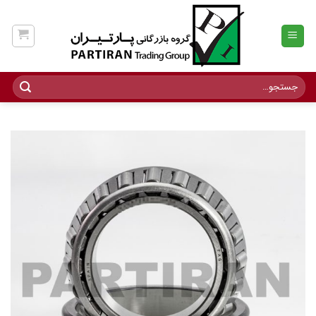
Ski
t
conten
جستجو
برای: