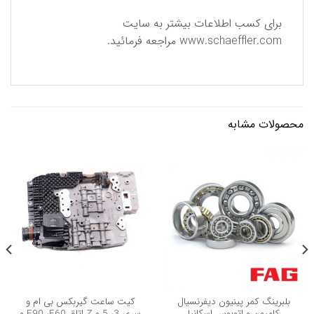
برای كسب اطلاعات بیشتر به سایت
www.schaeffler.com
مراجعه فرمائید.
محصولات مشابه
بلبرینگ کمر پینیون دیفرنسیال
کیت ساعت گیربکس بی ام و
کامیون و اتوبوس اسکانیا
سری 3، 5 و Z اتاق E90 ،E60 و