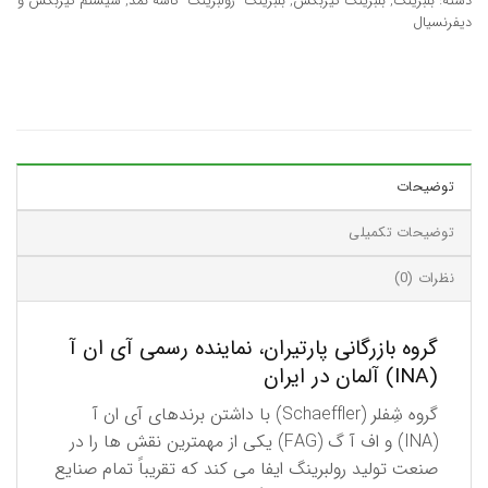
دسته:
بلبرینگ
,
بلبرینگ گیربکس
,
بلبرینگ- رولبرینگ- کاسه نمد
,
سیستم گیربکس و
دیفرنسیال
توضیحات
توضیحات تکمیلی
نظرات (0)
گروه بازرگانی پارتیران، نماینده رسمی آی ان آ
(INA) آلمان در ایران
گروه شِفلر (Schaeffler) با داشتن برندهای آی ان آ
(INA) و اف آ گ (FAG) یكی از مهمترین نقش ها را در
صنعت تولید رولبرینگ ایفا می کند كه تقریباً تمام صنایع