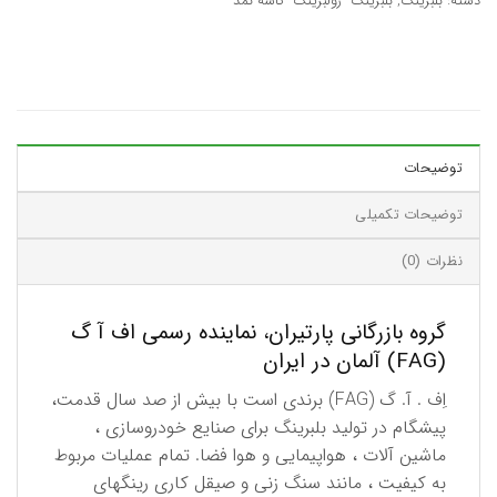
دسته:
بلبرینگ
,
بلبرینگ- رولبرینگ- کاسه نمد
توضیحات
توضیحات تکمیلی
نظرات (0)
گروه بازرگانی پارتیران، نماینده رسمی اف آ گ
(FAG) آلمان در ایران
اِف . آ. گ (FAG) برندی است با بیش از صد سال قدمت،
پیشگام در تولید بلبرینگ برای صنایع خودروسازی ،
ماشین آلات ، هواپیمایی و هوا فضا. تمام عملیات مربوط
به كیفیت ، مانند سنگ زنی و صیقل كاری رینگهای