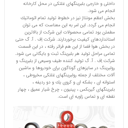
داخلی و خارجی بلبرینگهای غلتكی در محل كارخانه
انجام می شود.
بخش اعظم مونتاژ نیز در خطوط تولید تمام اتوماتیك
انجام می گردد. این امر به این معناست كه می توان
مطمئن بود تمامی محصولات این شركت از بالاترین
استانداردهای كیفیت برخوردارند. شركت اِف . آ. گ حتی
در بخش هوا فضا از این هم فراتر رفته ، در این قسمت
تمامی مراحل تولید هر بلبرینگ ثبت و بایگانی می شود.
شركت اِف . آ. گ تولید كننده طیف وسیعی از بلبرینگ و
رولبرینگ در سایزهای گوناگون برای خودروها و ماشین
آلات مختلف از جمله رولبرینگهای غلتكی مخروطی ،
استوانه ای ، بشكه ای و كروی یك و دو ردیفه ،
بلبرینگهای گیربكس ، پینیون ، چرخ شیار عمیق ، چهار
نقطه ای و تماس زاویه ای است.