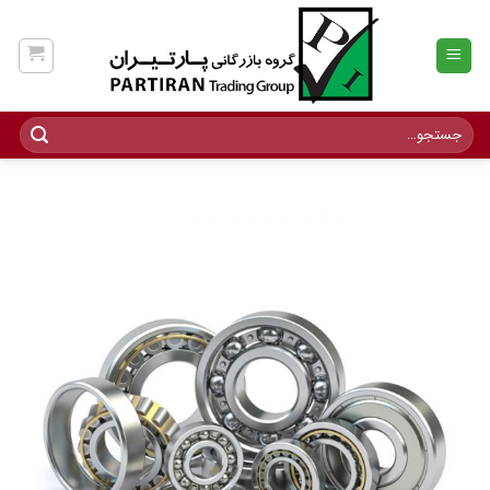
Ski
t
conten
جستجو
برای: