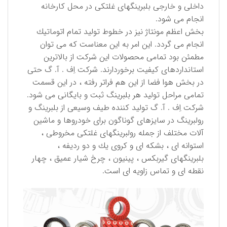
داخلی و خارجی بلبرینگهای غلتكی در محل كارخانه
انجام می شود.
بخش اعظم مونتاژ نیز در خطوط تولید تمام اتوماتیك
انجام می گردد. این امر به این معناست كه می توان
مطمئن بود تمامی محصولات این شركت از بالاترین
استانداردهای كیفیت برخوردارند. شركت اِف . آ. گ حتی
در بخش هوا فضا از این هم فراتر رفته ، در این قسمت
تمامی مراحل تولید هر بلبرینگ ثبت و بایگانی می شود.
شركت اِف . آ. گ تولید كننده طیف وسیعی از بلبرینگ و
رولبرینگ در سایزهای گوناگون برای خودروها و ماشین
آلات مختلف از جمله رولبرینگهای غلتكی مخروطی ،
استوانه ای ، بشكه ای و كروی یك و دو ردیفه ،
بلبرینگهای گیربكس ، پینیون ، چرخ شیار عمیق ، چهار
نقطه ای و تماس زاویه ای است.