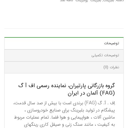
دسته:
بلبرینگ
,
بلبرینگ- رولبرینگ- کاسه نمد
توضیحات
توضیحات تکمیلی
نظرات (0)
گروه بازرگانی پارتیران، نماینده رسمی اف آ گ
(FAG) آلمان در ایران
اِف . آ. گ (FAG) برندی است با بیش از صد سال قدمت،
پیشگام در تولید بلبرینگ برای صنایع خودروسازی ،
ماشین آلات ، هواپیمایی و هوا فضا. تمام عملیات مربوط
به كیفیت ، مانند سنگ زنی و صیقل كاری رینگهای