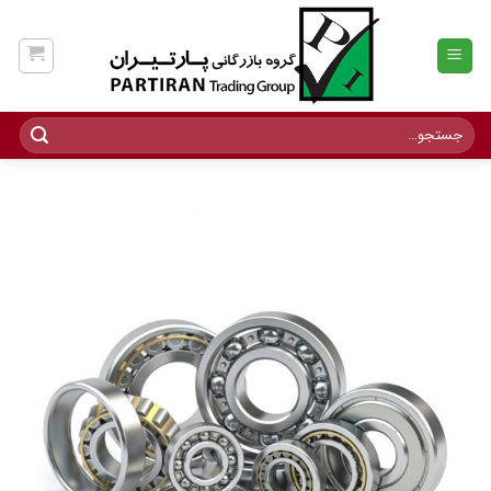
Ski
t
conten
جستجو
برای: