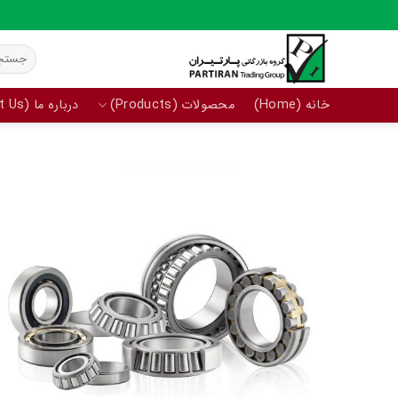
Ski
t
جستجو
conten
برای:
خانه (Home)
محصولات (Products)
درباره ما (About Us)