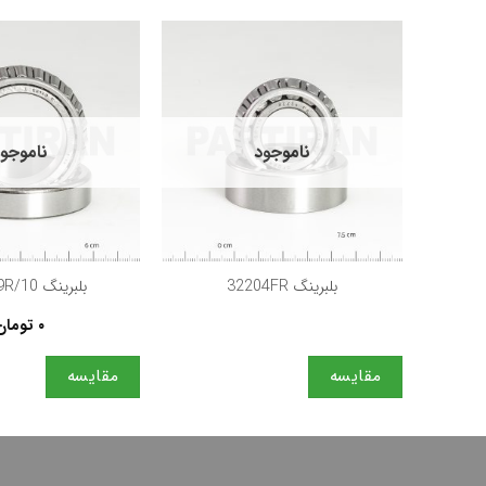
ناموجود
ناموجو
+
بلبرینگ 32204FR
بلبرینگ L68149R/10
۰
تومان
مقایسه
مقایسه