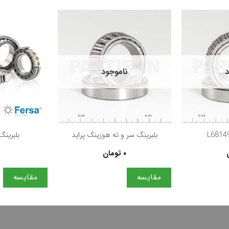
د
ناموجود
+
+
بلبرینگ سر و ته هوزینگ پرايد
بلبرینگ – 53
۰
تومان
مقایسه
مقایسه