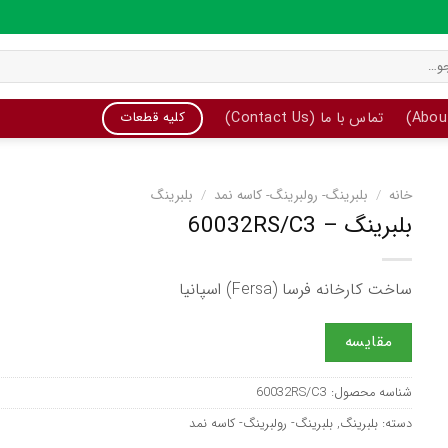
تماس با ما (Contact Us)
کلیه قطعات
خانه
/
بلبرینگ- رولبرینگ- کاسه نمد
/
بلبرینگ
بلبرینگ – 60032RS/C3
ساخت کارخانه فرسا (Fersa) اسپانیا
مقایسه
شناسه محصول:
60032RS/C3
دسته:
بلبرینگ
,
بلبرینگ- رولبرینگ- کاسه نمد