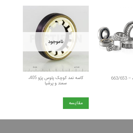
ناموجود
+
+
کاسه نمد كوچک پلوس پژو 405،
663/6
بلبرینگ 04 2RS C3
سمند و پرشيا
مقایسه
مقایس