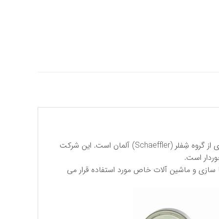
كی بی سی (KBC) مخفف نام تجاری شركت بلبرینگ كُره بوده كه در حال حاضر بخشی از شركت اِف . آ . گِ (FAG) كُره ، عضوی از گروه شِفلر (Schaeffler) آلمان است. این شركت
، هواپیما سازی و ماشین آلات خاص مورد استفاده قرار می