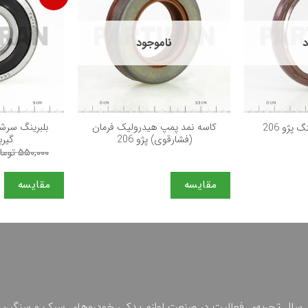
د
ناموجود
+
+
كاسه نمد پمپ هیدرولیک فرمان
بلبرينگ سرشا
پژو 206
(فشارقوی) پژو 206
گیرب
۵۵۰,۰۰۰
توما
مقایسه
مقایسه
 چهل سال تجربه‌ی فعالیت در صنعت لوازم یدکی خودروهای سبک و سنگین 