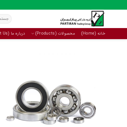
Ski
t
جستجو
conten
برای:
خانه (Home)
محصولات (Products)
درباره ما (About Us)