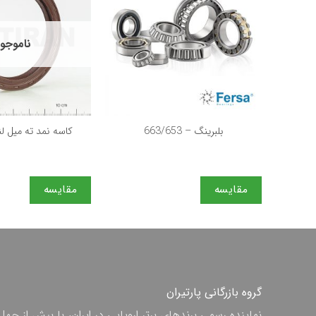
ناموجو
+
بلبرینگ – 663/653
كاسه نمد ته ميل لنگ 
مقایسه
مقایسه
گروه بازرگانی پارتیران
نماینده رسمی برندهای برتر اروپایی در ایران، با بیش از