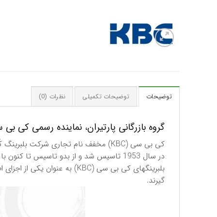
توضیحات
توضیحات تکمیلی
نظرات (0)
گروه بازرگانی پارتیران، نماینده رسمی کی بی سی (KBC) کره جنوبی در
در سال 1953 تاسیس شد و از بدو تاسیس تا كنون با ارائه بهترین كیفیت در صنعت بلبرینگ كُره از تاریخچه ای بسیار غنی برخوردار است.
بلبرینگهای كی بی سی (KBC) به
گیرند.