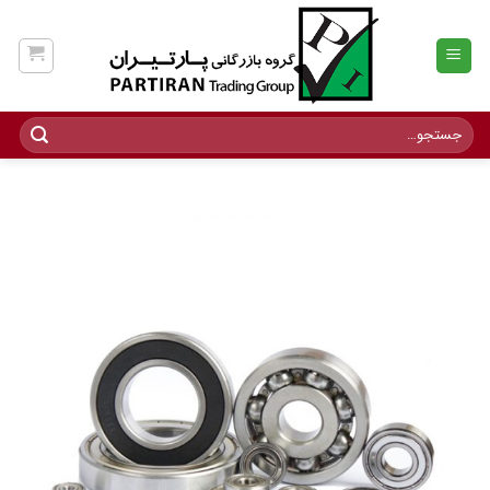
Ski
t
conten
جستجو
برای: