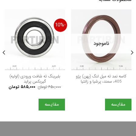
-10%
ناموجود
كاسه نمد ته میل لنگ (پهن) پژو
بلبرینگ ته شافت ورودی (اولیه)
405، سمند، پرشیا و زانتیا
گیربکس پراید
قیمت
قیمت
۶۵۰,۰۰۰
تومان
۵۸۵,۰۰۰
تومان
اصلی
فعلی
۶۵۰,۰۰۰ تومان
بود.
است.
مقایسه
مقایسه