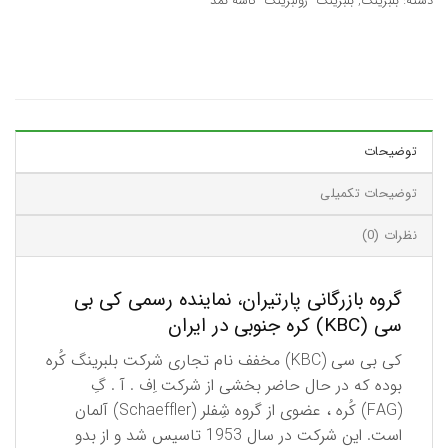
دسته:
بلبرینگ
,
بلبرینگ- رولبرینگ- کاسه نمد
توضیحات
توضیحات تکمیلی
نظرات (0)
گروه بازرگانی پارتیران، نماینده رسمی کی بی
سی (KBC) کره جنوبی در ایران
كی بی سی (KBC) مخفف نام تجاری شركت بلبرینگ كُره
بوده كه در حال حاضر بخشی از شركت اِف . آ . گِ
(FAG) كُره ، عضوی از گروه شِفلر (Schaeffler) آلمان
است. این شركت در سال 1953 تاسیس شد و از بدو