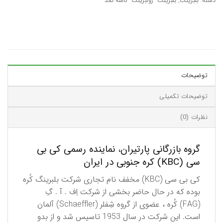
دسته:
بلبرینگ
,
بلبرینگ- رولبرینگ- کاسه نمد
توضیحات
توضیحات تکمیلی
نظرات (0)
گروه بازرگانی پارتیران، نماینده رسمی کی بی
سی (KBC) کره جنوبی در ایران
كی بی سی (KBC) مخفف نام تجاری شركت بلبرینگ كُره
بوده كه در حال حاضر بخشی از شركت اِف . آ . گِ
(FAG) كُره ، عضوی از گروه شِفلر (Schaeffler) آلمان
است. این شركت در سال 1953 تاسیس شد و از بدو