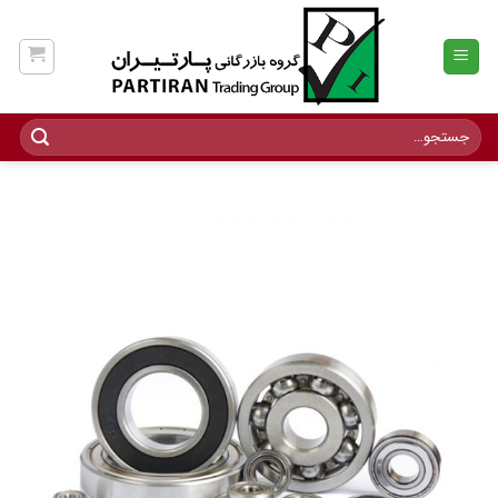
Ski
t
conten
جستجو
برای: