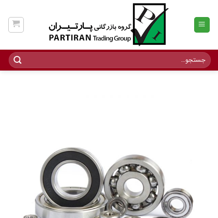
Ski
t
conten
جستجو
برای: