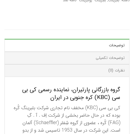
دسته:
بلبرینگ
,
بلبرینگ- رولبرینگ- کاسه نمد
توضیحات
توضیحات تکمیلی
نظرات (0)
گروه بازرگانی پارتیران، نماینده رسمی کی بی
سی (KBC) کره جنوبی در ایران
كی بی سی (KBC) مخفف نام تجاری شركت بلبرینگ كُره
بوده كه در حال حاضر بخشی از شركت اِف . آ . گِ
(FAG) كُره ، عضوی از گروه شِفلر (Schaeffler) آلمان
است. این شركت در سال 1953 تاسیس شد و از بدو