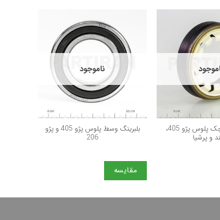
موجود
ناموجود
+
+
کاسه نمد كوچک پلوس پژو 405،
بلبرینگ وسط پلوس پژو 405 و پژو
 و پرشيا
206
مقایسه
مقایس