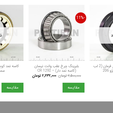
-11%
د
نا
+
+
كاسه نمد كوچك شیر فرمان (2 لب
بلبرینگ چرخ عقب وانت نیسان
206
(کاسه نمد دار) – CR 1292
سمند
قیمت
قیمت
۲,۵۰۰,۰۰۰
تومان
۲,۲۳۲,۰۰۰
تومان
اصلی
فعلی
۲,۵۰۰,۰۰۰ تومان
۲,۲۳۲,۰۰۰ تومان
بود.
است.
مقایسه
مقایسه