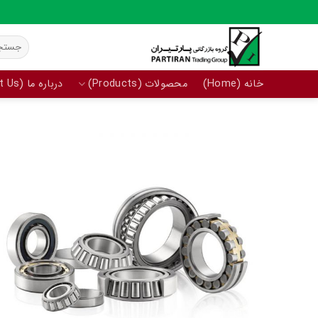
Ski
t
جستجو
conten
برای:
خانه (Home)
محصولات (Products)
درباره ما (About Us)