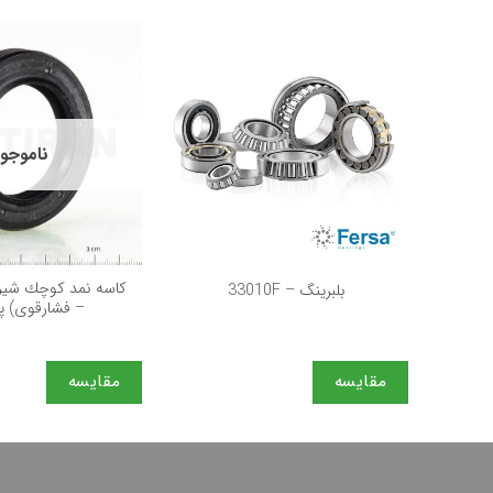
ناموجو
+
بلبرینگ – 33010F
– فشارقوی) پژو 
مقایسه
مقایسه