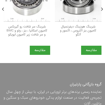
بلبرینگ هوزینگ دیفرنسیال
بلبرینگ سر شافت رو گیربکس
کامیون بنز اکتروس ، اکسور و
کامیون اسکانیا ، بنز ، ولو و BMC
آتگو
و سر شافت زیر کامیون ایویکو
مقایسه
مقایسه
گروه بازرگانی پارتیران
نماینده رسمی برندهای برتر اروپایی در ایران، با بیش از چهل سال
تجربه‌ی فعالیت در صنعت لوازم یدکی خودروهای سبک و سنگین و
ماشین آلات