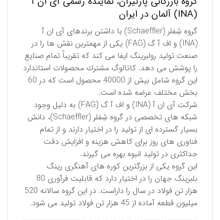
گروه بازرگانی پارتیران، نماینده رسمی آی ان آ
(INA) آلمان در ایران
گروه شِفلر (Schaeffler) با داشتن برندهای آی ان آ
(INA) و اف آ گ (FAG) یكی از مهمترین نقش ها را در
صنعت تولید رولبرینگ ایفا می کند كه تقریباً تمام صنایع
را پوشش می دهد. كاتالوگ مشترك محصولات استاندارد
این گروه شامل بیش از 40000 محصول است كه در 60
بخش مختلف عرضه شده است.
شركت آی ان آ (INA) و اف آ گ (FAG) به دلیل وجود
شبكه های تخصصی در گروه شِفلر (Schaeffler)، دانش
بسیار گسترده ای از تولید را در اختیار دارند و از تمام
فناوری های روز برای كاهش هزینه و افزایش دقت
حداكثری در تولید انبوه بهره می گیرند.
این گروه یكی از بزرگترین كوره های آهنگری رینگ
بلبرینگ جهان را در اختیار دارد كه قابلیت فرآوری 80
هزار تن فولاد در سال را داراست. در این گروه سالانه 520
میلیون قطعه آماده از 45 هزار تن فولاد تولید می شود.