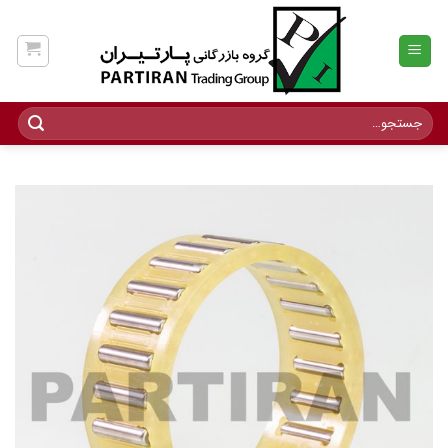
Ski
t
conten
جستجو
برای: