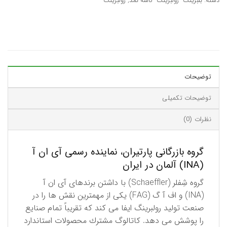
دسته:
بلبرینگ- رولبرینگ- کاسه نمد
,
رولبرینگ
توضیحات
توضیحات تکمیلی
نظرات (0)
گروه بازرگانی پارتیران، نماینده رسمی آی ان آ
(INA) آلمان در ایران
گروه شِفلر (Schaeffler) با داشتن برندهای آی ان آ
(INA) و اف آ گ (FAG) یكی از مهمترین نقش ها را در
صنعت تولید رولبرینگ ایفا می کند كه تقریباً تمام صنایع
را پوشش می دهد. كاتالوگ مشترك محصولات استاندارد