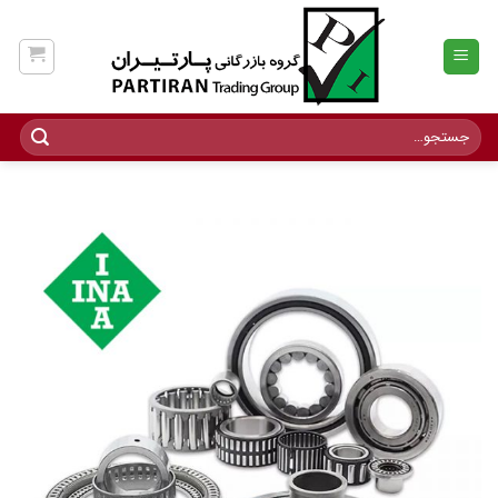
Ski
t
conten
جستجو
برای: