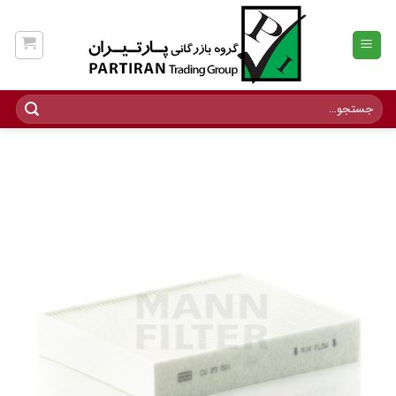
Ski
t
conten
جستجو
برای: