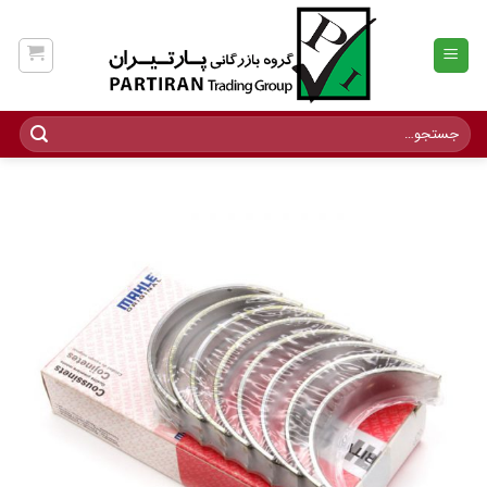
Ski
t
conten
جستجو
برای: