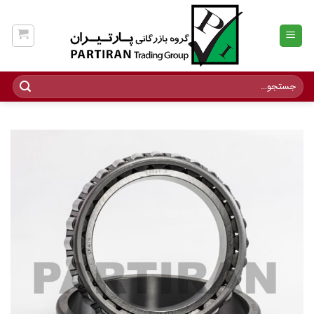
Ski
t
conten
جستجو
برای: