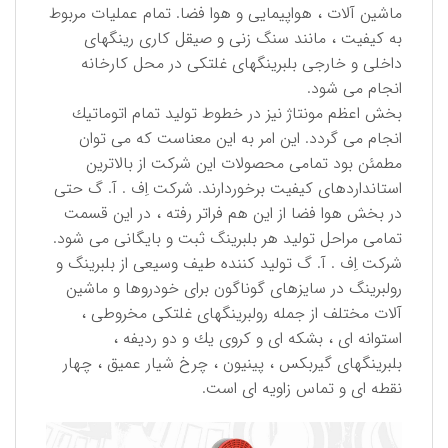
ماشین آلات ، هواپیمایی و هوا فضا. تمام عملیات مربوط
به كیفیت ، مانند سنگ زنی و صیقل كاری رینگهای
داخلی و خارجی بلبرینگهای غلتكی در محل كارخانه
انجام می شود.
بخش اعظم مونتاژ نیز در خطوط تولید تمام اتوماتیك
انجام می گردد. این امر به این معناست كه می توان
مطمئن بود تمامی محصولات این شركت از بالاترین
استانداردهای كیفیت برخوردارند. شركت اِف . آ. گ حتی
در بخش هوا فضا از این هم فراتر رفته ، در این قسمت
تمامی مراحل تولید هر بلبرینگ ثبت و بایگانی می شود.
شركت اِف . آ. گ تولید كننده طیف وسیعی از بلبرینگ و
رولبرینگ در سایزهای گوناگون برای خودروها و ماشین
آلات مختلف از جمله رولبرینگهای غلتكی مخروطی ،
استوانه ای ، بشكه ای و كروی یك و دو ردیفه ،
بلبرینگهای گیربكس ، پینیون ، چرخ شیار عمیق ، چهار
نقطه ای و تماس زاویه ای است.