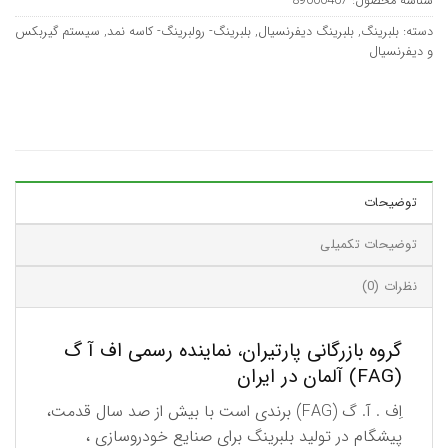
شناسه محصول:
89000467
دسته:
بلبرینگ
,
بلبرینگ دیفرنسیال
,
بلبرینگ- رولبرینگ- کاسه نمد
,
سیستم گیربکس
و دیفرنسیال
توضیحات
توضیحات تکمیلی
نظرات (0)
گروه بازرگانی پارتیران، نماینده رسمی اف آ گ
(FAG) آلمان در ایران
اِف . آ. گ (FAG) برندی است با بیش از صد سال قدمت،
پیشگام در تولید بلبرینگ برای صنایع خودروسازی ،