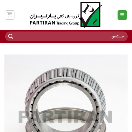
Ski
t
conten
جستجو
برای: