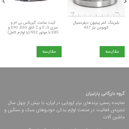
بلبرینگ کمر پینیون دیفرنسیال
کیت ساعت گیربکس بی ام و
اتوبوس بنز 457
سری 3، 5 و Z اتاق E90 ،E60 و
E85 با موتور N52 (با لوازم کامل)
مقایسه
مقایسه
گروه بازرگانی پارتیران
نماینده رسمی برندهای برتر اروپایی در ایران، با بیش از چهل سال
تجربه‌ی فعالیت در صنعت لوازم یدکی خودروهای سبک و سنگین و
ماشین آلات