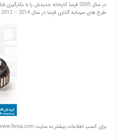
در سال 2005 فرسا کارخانه جدیدش را با بکارگیری فناوری های روز در اسپانیا افتتاح نمود و همچنین در سال 2009 شركت مهندسی جدیدی را در برزیل ایجاد کرد.
طرح های سرمایه گذاری فرسا در سال 2014 – 2012 شامل افتتاح یک کارخانه تولیدی در آمریکای شمالی و تاسیس یک مرکز تحقیق و توسعه در آلمان بوده است.
برای كسب اطلاعات بیشتر به سایت
www.fersa.com