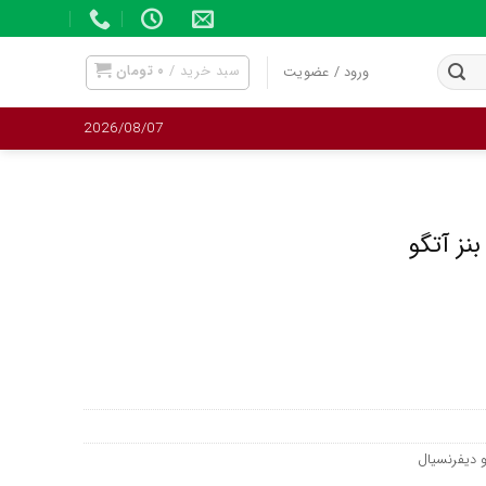
سبد خرید /
۰
تومان
ورود / عضویت
2026/08/07
نز آتگو
دیفرنسیال