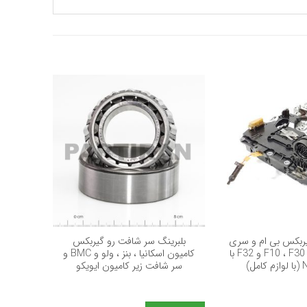
+
+
ربکس بی ام و سری
بلبرینگ سر شافت رو گیربکس
بلبری
3 ، 4 و 5 اتاق F10 ، F30 و F32 با
کامیون اسکانیا ، بنز ، ولو و BMC و
کامیون 
سر شافت زیر کامیون ایویکو