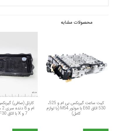
محصولات مشابه
+
کیت ساعت گیربکس بی ام و 525،
كارتل (صافی) گیربكس 
530 اتاق E60 با موتور M54 (با لوازم
کامل)
7 و X با اتاق F10 ، F30 و…