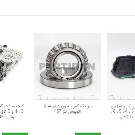
+
+
(با لوازم) بی
بلبرینگ کمر پینیون دیفرنسیال
کیت ساعت گی
ام و 8 دنده سری 2 ، 3 ، 4 ، 5 ، 6 ،
اتوبوس بنز 457
موتور N20 (با لوازم کامل)