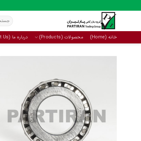
Ski
t
جستجو
conten
برای:
خانه (Home)
محصولات (Products)
درباره ما (About Us)