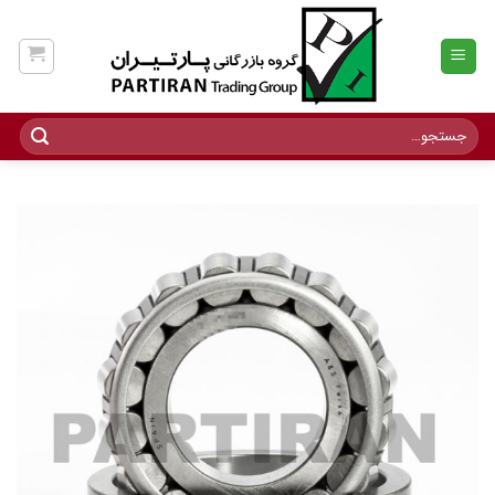
Ski
t
conten
جستجو
برای: