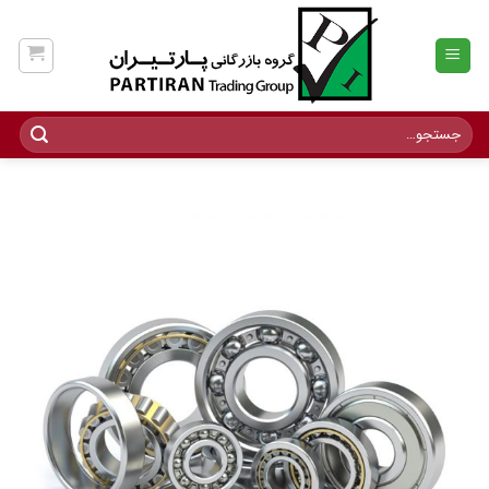
Ski
t
conten
جستجو
برای: