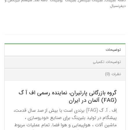
دسته:
بلبرینگ
,
بلبرینگ گیربکس
,
بلبرینگ- رولبرینگ- کاسه نمد
,
سیستم گیربکس و
دیفرنسیال
توضیحات
توضیحات تکمیلی
نظرات (0)
گروه بازرگانی پارتیران، نماینده رسمی اف آ گ
(FAG) آلمان در ایران
اِف . آ. گ (FAG) برندی است با بیش از صد سال قدمت،
پیشگام در تولید بلبرینگ برای صنایع خودروسازی ،
ماشین آلات ، هواپیمایی و هوا فضا. تمام عملیات مربوط