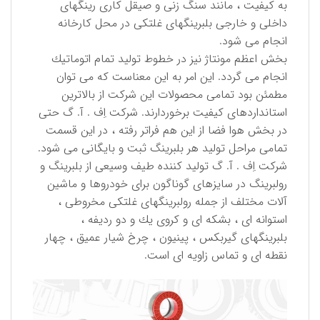
به كیفیت ، مانند سنگ زنی و صیقل كاری رینگهای
داخلی و خارجی بلبرینگهای غلتكی در محل كارخانه
انجام می شود.
بخش اعظم مونتاژ نیز در خطوط تولید تمام اتوماتیك
انجام می گردد. این امر به این معناست كه می توان
مطمئن بود تمامی محصولات این شركت از بالاترین
استانداردهای كیفیت برخوردارند. شركت اِف . آ. گ حتی
در بخش هوا فضا از این هم فراتر رفته ، در این قسمت
تمامی مراحل تولید هر بلبرینگ ثبت و بایگانی می شود.
شركت اِف . آ. گ تولید كننده طیف وسیعی از بلبرینگ و
رولبرینگ در سایزهای گوناگون برای خودروها و ماشین
آلات مختلف از جمله رولبرینگهای غلتكی مخروطی ،
استوانه ای ، بشكه ای و كروی یك و دو ردیفه ،
بلبرینگهای گیربكس ، پینیون ، چرخ شیار عمیق ، چهار
نقطه ای و تماس زاویه ای است.