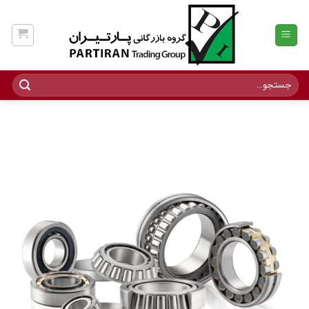
Ski
t
conten
جستجو
برای: