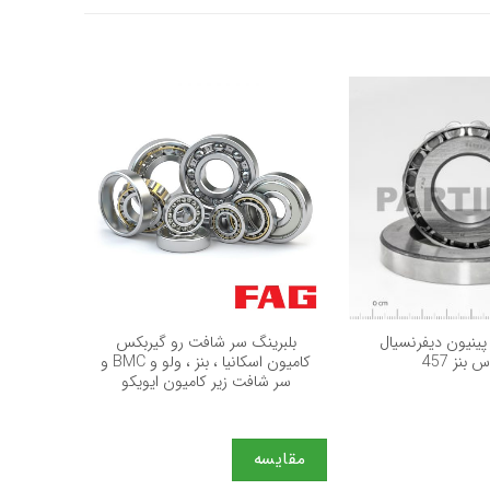
+
+
 پینیون دیفرنسیال
بلبرینگ سر شافت رو گیربکس
كارتل (ص
 بنز 457
کامیون اسکانیا ، بنز ، ولو و BMC و
سر شافت زیر کامیون ایویکو
7 و X با اتاق F10 ، F30 و…
مقایسه
مقایس