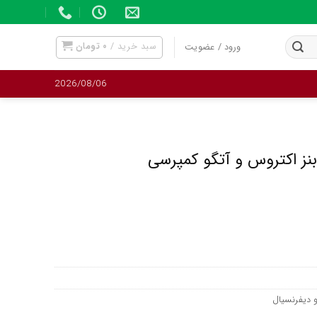
سبد خرید /
۰
تومان
ورود / عضویت
2026/08/06
نز اکتروس و آتگو کمپرسی
دیفرنسیال