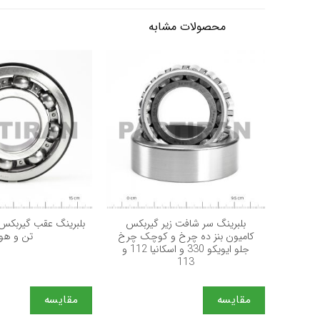
محصولات مشابه
+
بلبرینگ سر شافت زیر گیربکس
بلبرینگ عقب گیربکس 
کامیون بنز ده چرخ و کوچک چرخ
تن و هو
جلو ایویکو 330 و اسکانیا 112 و
113
مقایسه
مقایسه