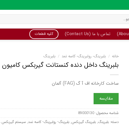
تماس با ما (Contact Us)
کلیه قطعات
خانه
/
بلبرینگ- رولبرینگ- کاسه نمد
/
بلبرینگ
بلبرینگ داخل دنده کنستانت گیربکس کامیون ب
ساخت کارخانه اف آ گ (FAG) آلمان
مقایسه
شناسه محصول:
89000130
دسته:
بلبرینگ
,
بلبرینگ گیربکس
,
بلبرینگ- رولبرینگ- کاسه نمد
,
سیستم گیربکس و 