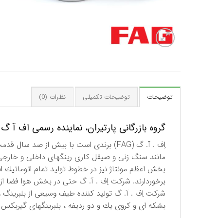
توضیحات
توضیحات تکمیلی
نظرات (0)
گروه بازرگانی پارتیران، نماینده رسمی اف آ گ (FAG) آلمان در ایر
اِف . آ. گ (FAG) برندی است با بیش از ص
مانند سنگ زنی و صیقل كاری رینگهای داخلی و خارجی 
بخش اعظم مونتاژ نیز در خطوط تولید تمام اتوماتیك ا
برخوردارند. شركت اِف . آ. گ حتی در بخش هوا فضا از 
شركت اِف . آ. گ تولید كننده طیف وسیعی از بلبرینگ و
بشكه ای و كروی یك و دو ردیفه ، بلبرینگهای گیربكس 