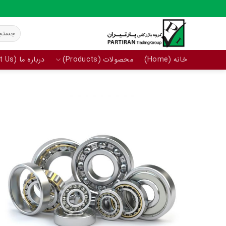
Ski
t
جستجو
conten
برای:
خانه (Home)
محصولات (Products)
درباره ما (About Us)