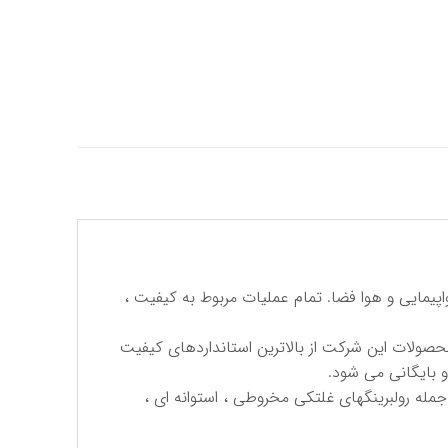
 هواپیمایی و هوا فضا. تمام عملیات مربوط به كیفیت ،
حصولات این شركت از بالاترین استانداردهای كیفیت
و بایگانی می شود.
مله رولبرینگهای غلتكی مخروطی ، استوانه ای ،