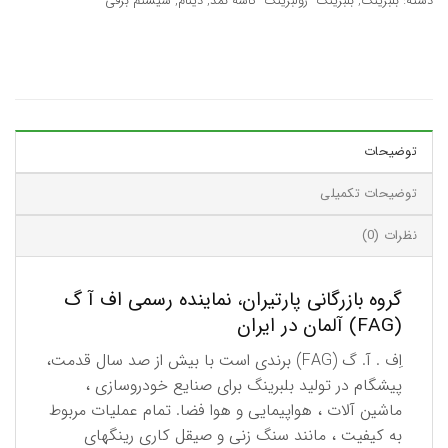
دسته:
بلبرینگ
,
بلبرینگ- رولبرینگ- کاسه نمد
,
دینام
,
سیستم برقی
توضیحات
توضیحات تکمیلی
نظرات (0)
گروه بازرگانی پارتیران، نماینده رسمی اف آ گ
(FAG) آلمان در ایران
اِف . آ. گ (FAG) برندی است با بیش از صد سال قدمت،
پیشگام در تولید بلبرینگ برای صنایع خودروسازی ،
ماشین آلات ، هواپیمایی و هوا فضا. تمام عملیات مربوط
به كیفیت ، مانند سنگ زنی و صیقل كاری رینگهای