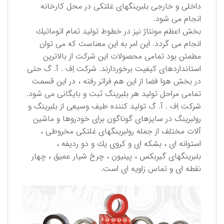
داخلی و خارجی بلبرینگهای غلتكی در محل كارخانه
انجام می شود.
بخش اعظم مونتاژ نیز در خطوط تولید تمام اتوماتیك
انجام می گردد. این امر به این معناست كه می توان
مطمئن بود تمامی محصولات این شركت از بالاترین
استانداردهای كیفیت برخوردارند. شركت اِف . آ. گ حتی
در بخش هوا فضا از این هم فراتر رفته ، در این قسمت
تمامی مراحل تولید هر بلبرینگ ثبت و بایگانی می شود.
شركت اِف . آ. گ تولید كننده طیف وسیعی از بلبرینگ و
رولبرینگ در سایزهای گوناگون برای خودروها و ماشین
آلات مختلف از جمله رولبرینگهای غلتكی مخروطی ،
استوانه ای ، بشكه ای و كروی یك و دو ردیفه ،
بلبرینگهای گیربكس ، پینیون ، چرخ شیار عمیق ، چهار
نقطه ای و تماس زاویه ای است.