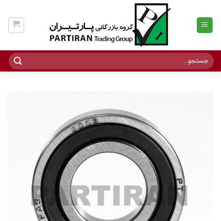
Ski
t
conten
جستجو
برای: