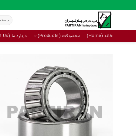
Ski
t
جستجو
conten
برای:
خانه (Home)
محصولات (Products)
درباره ما (About Us)