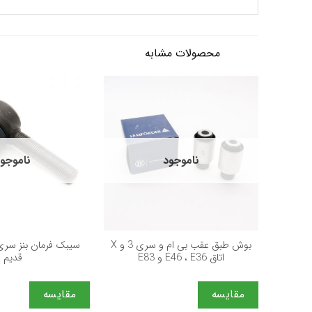
محصولات مشابه
ناموجود
ناموجو
+
بوش طبق عقب بی ام و سری 3 و X
اتاق E46 ، E36 و E83
قدیم
مقایسه
مقایسه