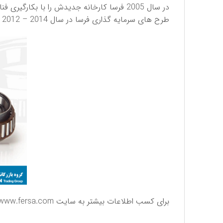
در سال 2005 فرسا کارخانه جدیدش را با بکارگیری فناوری های روز در اسپانیا افتتاح نمود و همچنین در سال 2009 شركت مهندسی جدیدی را در برزیل ایجاد کرد.
طرح های سرمایه گذاری فرسا در سال 2014 – 2012 شامل افتتاح یک کارخانه تولیدی در آمریکای شمالی و تاسیس یک مرکز تحقیق و توسعه در آلمان بوده است.
برای كسب اطلاعات بیشتر به سایت
www.fersa.com