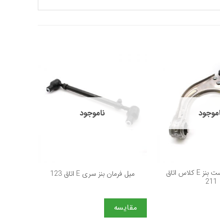
موجود
ناموجود
+
+
طبق U بالا راست بنز E کلاس اتاق
میل فرمان بنز سری E اتاق 123
211
مقایسه
مقایس