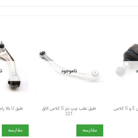
د
ناموجود
نا
+
+
سیبک فرمان بنز سری E و S کلاس
طبق عقب چپ بنز S کلاس اتاق
221
مقایسه
مقایسه