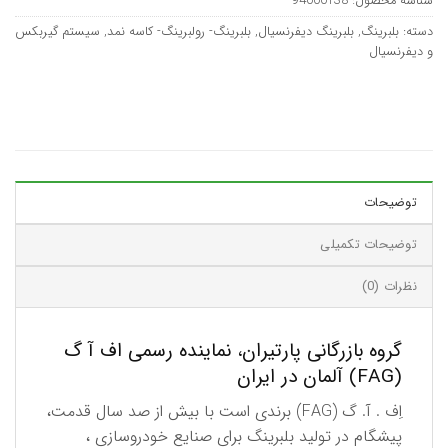
شناسه محصول:
94000138
دسته:
بلبرینگ
,
بلبرینگ دیفرنسیال
,
بلبرینگ- رولبرینگ- کاسه نمد
,
سیستم گیربکس
و دیفرنسیال
توضیحات
توضیحات تکمیلی
نظرات (0)
گروه بازرگانی پارتیران، نماینده رسمی اف آ گ
(FAG) آلمان در ایران
اِف . آ. گ (FAG) برندی است با بیش از صد سال قدمت،
پیشگام در تولید بلبرینگ برای صنایع خودروسازی ،