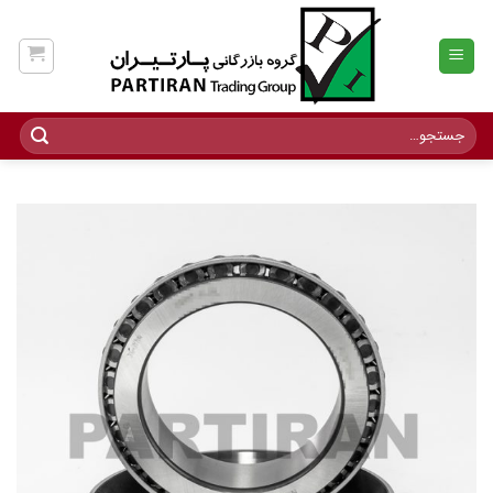
Ski
t
conten
جستجو
برای: