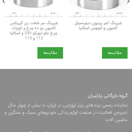
بلبرینگ کمر پینیون دیفرنسیال
بلبرینگ سر شافت زیر گیربکس
کامیون و اتوبوس اسکانیا
کامیون بنز ده چرخ و کوچک
چرخ جلو ایویکو 330 و اسکانیا
112 و 113
مقایسه
مقایسه
گروه بازرگانی پارتیران
نماینده رسمی برندهای برتر اروپایی در ایران، با بیش از چهل سال
تجربه‌ی فعالیت در صنعت لوازم یدکی خودروهای سبک و سنگین و
ماشین آلات