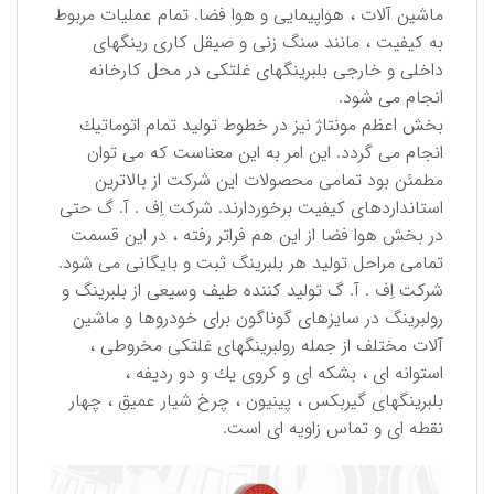
ماشین آلات ، هواپیمایی و هوا فضا. تمام عملیات مربوط
به كیفیت ، مانند سنگ زنی و صیقل كاری رینگهای
داخلی و خارجی بلبرینگهای غلتكی در محل كارخانه
انجام می شود.
بخش اعظم مونتاژ نیز در خطوط تولید تمام اتوماتیك
انجام می گردد. این امر به این معناست كه می توان
مطمئن بود تمامی محصولات این شركت از بالاترین
استانداردهای كیفیت برخوردارند. شركت اِف . آ. گ حتی
در بخش هوا فضا از این هم فراتر رفته ، در این قسمت
تمامی مراحل تولید هر بلبرینگ ثبت و بایگانی می شود.
شركت اِف . آ. گ تولید كننده طیف وسیعی از بلبرینگ و
رولبرینگ در سایزهای گوناگون برای خودروها و ماشین
آلات مختلف از جمله رولبرینگهای غلتكی مخروطی ،
استوانه ای ، بشكه ای و كروی یك و دو ردیفه ،
بلبرینگهای گیربكس ، پینیون ، چرخ شیار عمیق ، چهار
نقطه ای و تماس زاویه ای است.