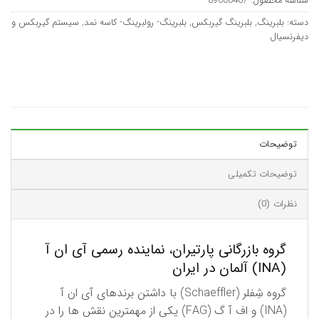
شناسه محصول:
89000407
دسته:
بلبرینگ
,
بلبرینگ گیربکس
,
بلبرینگ- رولبرینگ- کاسه نمد
,
سیستم گیربکس و
دیفرنسیال
توضیحات
توضیحات تکمیلی
نظرات (0)
گروه بازرگانی پارتیران، نماینده رسمی آی ان آ
(INA) آلمان در ایران
گروه شِفلر (Schaeffler) با داشتن برندهای آی ان آ
(INA) و اف آ گ (FAG) یكی از مهمترین نقش ها را در