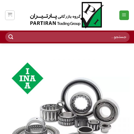
Ski
t
conten
جستجو
برای: