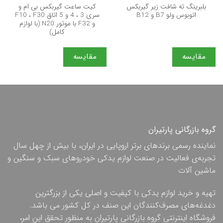
بلبرینگ ته شافت زیر گیربکس
کیت ساعت گیربکس بی ام و
اتوبوس ولو B7 و B12
سری 3 ، 4 و 5 اتاق F10 ، F30
و F32 با موتور N20 (با لوازم
کامل)
مقایسه
مقایسه
گروه بازرگانی پارتیران
نماینده رسمی برندهای برتر اروپایی در ایران، با بیش از چهل سال
تجربه‌ی فعالیت در صنعت لوازم یدکی خودروهای سبک و سنگین و
ماشین آلات
تهیه و خرید لوازم یدکی با کیفیت و اصلی یکی از بزرگترین
دغدغه‌های مصرف‌کنندگان این صنف در کل کشور می باشد.
فروشگاه اینترنتی گروه بازرگانی پارتیران به منظور تحقق این امر،