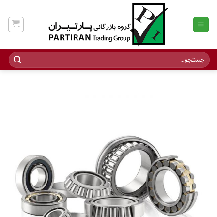
Ski
t
conten
جستجو
برای: