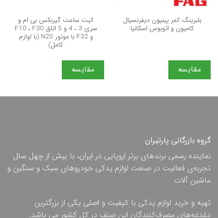
بلبرینگ کمر پینیون دیفرنسیال
کیت ساعت گیربکس بی ام و
کامیون و اتوبوس اسکانیا
سری 3 ، 4 و 5 اتاق F10 ، F30
و F32 با موتور N20 (با لوازم
کامل)
مقایسه
مقایسه
گروه بازرگانی پارتیران
نماینده رسمی برندهای برتر اروپایی در ایران، با بیش از چهل سال
تجربه‌ی فعالیت در صنعت لوازم یدکی خودروهای سبک و سنگین و
ماشین آلات
تهیه و خرید لوازم یدکی با کیفیت و اصلی یکی از بزرگترین
دغدغه‌های مصرف‌کنندگان این صنف در کل کشور می باشد.