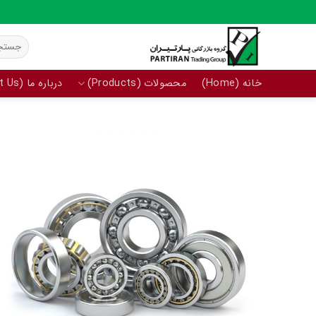
Ski
t
جستجو
conten
برای:
خانه (Home)
محصولات (Products)
درباره ما (About Us)