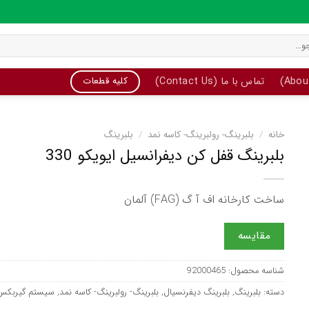
تماس با ما (Contact Us)
کلیه قطعات
خانه
/
بلبرینگ- رولبرینگ- کاسه نمد
/
بلبرینگ
بلبرینگ قفل کن دیفرانسیل ایویکو 330
ساخت کارخانه اف آ گ (FAG) آلمان
مقایسه
شناسه محصول:
92000465
دسته:
بلبرینگ
,
بلبرینگ دیفرنسیال
,
بلبرینگ- رولبرینگ- کاسه نمد
,
سیستم گیربکس 