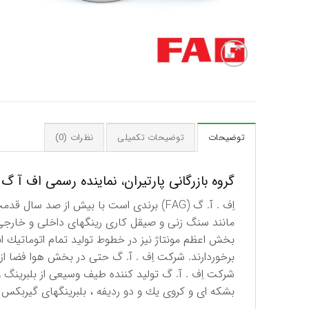
توضیحات
توضیحات تکمیلی
نظرات (0)
گروه بازرگانی پارتیران، نماینده رسمی اف آ گ (FAG) آلمان در ایر
اِف . آ. گ (FAG) برندی است با بیش از ص
مانند سنگ زنی و صیقل كاری رینگهای داخلی و خارجی 
بخش اعظم مونتاژ نیز در خطوط تولید تمام اتوماتیك ا
برخوردارند. شركت اِف . آ. گ حتی در بخش هوا فضا از 
شركت اِف . آ. گ تولید كننده طیف وسیعی از بلبرینگ و
بشكه ای و كروی یك و دو ردیفه ، بلبرینگهای گیربكس 