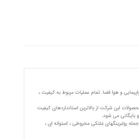
 هواپیمایی و هوا فضا. تمام عملیات مربوط به كیفیت ،
حصولات این شركت از بالاترین استانداردهای كیفیت
و بایگانی می شود.
مله رولبرینگهای غلتكی مخروطی ، استوانه ای ،