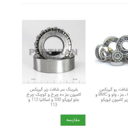
+
+
 شافت رو گیربکس
بلبرینگ سر شافت زیر گیربکس
بلبرین
کامیون اسکانیا ، بنز ، ولو و BMC و
کامیون بنز ده چرخ و کوچک چرخ
کامیون بن
ر کامیون ایویکو
جلو ایویکو 330 و اسکانیا 112 و
113
مقایسه
مقایس