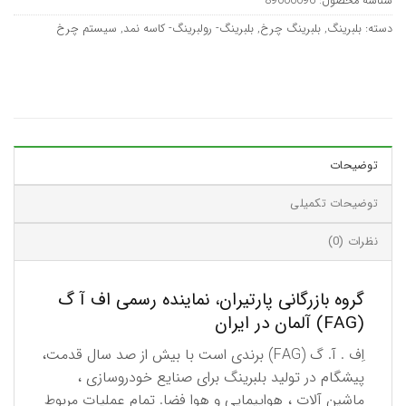
شناسه محصول:
89000096
دسته:
بلبرینگ
,
بلبرینگ چرخ
,
بلبرینگ- رولبرینگ- کاسه نمد
,
سیستم چرخ
توضیحات
توضیحات تکمیلی
نظرات (0)
گروه بازرگانی پارتیران، نماینده رسمی اف آ گ
(FAG) آلمان در ایران
اِف . آ. گ (FAG) برندی است با بیش از صد سال قدمت،
پیشگام در تولید بلبرینگ برای صنایع خودروسازی ،
ماشین آلات ، هواپیمایی و هوا فضا. تمام عملیات مربوط