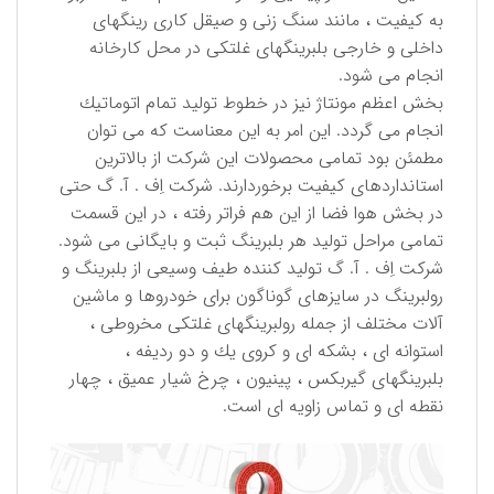
به كیفیت ، مانند سنگ زنی و صیقل كاری رینگهای
داخلی و خارجی بلبرینگهای غلتكی در محل كارخانه
انجام می شود.
بخش اعظم مونتاژ نیز در خطوط تولید تمام اتوماتیك
انجام می گردد. این امر به این معناست كه می توان
مطمئن بود تمامی محصولات این شركت از بالاترین
استانداردهای كیفیت برخوردارند. شركت اِف . آ. گ حتی
در بخش هوا فضا از این هم فراتر رفته ، در این قسمت
تمامی مراحل تولید هر بلبرینگ ثبت و بایگانی می شود.
شركت اِف . آ. گ تولید كننده طیف وسیعی از بلبرینگ و
رولبرینگ در سایزهای گوناگون برای خودروها و ماشین
آلات مختلف از جمله رولبرینگهای غلتكی مخروطی ،
استوانه ای ، بشكه ای و كروی یك و دو ردیفه ،
بلبرینگهای گیربكس ، پینیون ، چرخ شیار عمیق ، چهار
نقطه ای و تماس زاویه ای است.