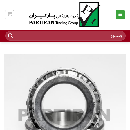
Ski
t
conten
جستجو
برای: