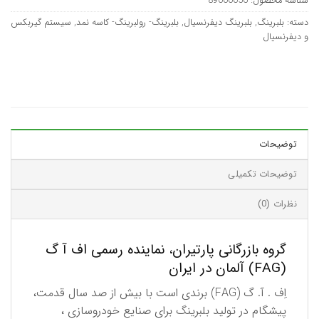
شناسه محصول:
89000056
دسته:
بلبرینگ
,
بلبرینگ دیفرنسیال
,
بلبرینگ- رولبرینگ- کاسه نمد
,
سیستم گیربکس
و دیفرنسیال
توضیحات
توضیحات تکمیلی
نظرات (0)
گروه بازرگانی پارتیران، نماینده رسمی اف آ گ
(FAG) آلمان در ایران
اِف . آ. گ (FAG) برندی است با بیش از صد سال قدمت،
پیشگام در تولید بلبرینگ برای صنایع خودروسازی ،