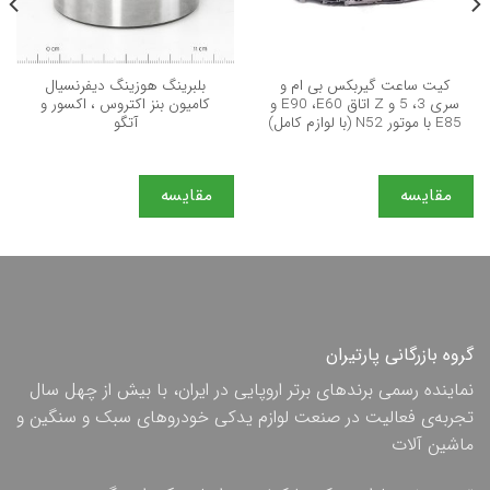
کیت ساعت گیربکس بی ام و
بلبرینگ هوزینگ دیفرنسیال
سری 3، 5 و Z اتاق E90 ،E60 و
کامیون بنز اکتروس ، اکسور و
E85 با موتور N52 (با لوازم کامل)
آتگو
مقایسه
مقایسه
گروه بازرگانی پارتیران
نماینده رسمی برندهای برتر اروپایی در ایران، با بیش از چهل سال
تجربه‌ی فعالیت در صنعت لوازم یدکی خودروهای سبک و سنگین و
ماشین آلات