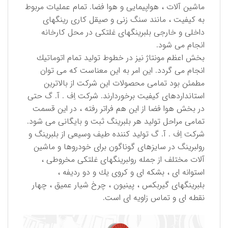
ماشین آلات ، هواپیمایی و هوا فضا. تمام عملیات مربوط
به كیفیت ، مانند سنگ زنی و صیقل كاری رینگهای
داخلی و خارجی بلبرینگهای غلتكی در محل كارخانه
انجام می شود.
بخش اعظم مونتاژ نیز در خطوط تولید تمام اتوماتیك
انجام می گردد. این امر به این معناست كه می توان
مطمئن بود تمامی محصولات این شركت از بالاترین
استانداردهای كیفیت برخوردارند. شركت اِف . آ. گ حتی
در بخش هوا فضا از این هم فراتر رفته ، در این قسمت
تمامی مراحل تولید هر بلبرینگ ثبت و بایگانی می شود.
شركت اِف . آ. گ تولید كننده طیف وسیعی از بلبرینگ و
رولبرینگ در سایزهای گوناگون برای خودروها و ماشین
آلات مختلف از جمله رولبرینگهای غلتكی مخروطی ،
استوانه ای ، بشكه ای و كروی یك و دو ردیفه ،
بلبرینگهای گیربكس ، پینیون ، چرخ شیار عمیق ، چهار
نقطه ای و تماس زاویه ای است.