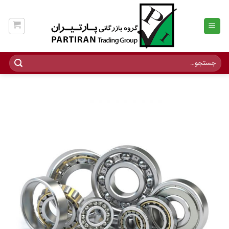
Ski
t
conten
جستجو
برای: