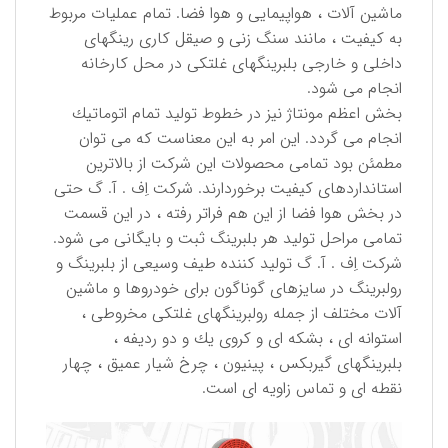
ماشین آلات ، هواپیمایی و هوا فضا. تمام عملیات مربوط
به كیفیت ، مانند سنگ زنی و صیقل كاری رینگهای
داخلی و خارجی بلبرینگهای غلتكی در محل كارخانه
انجام می شود.
بخش اعظم مونتاژ نیز در خطوط تولید تمام اتوماتیك
انجام می گردد. این امر به این معناست كه می توان
مطمئن بود تمامی محصولات این شركت از بالاترین
استانداردهای كیفیت برخوردارند. شركت اِف . آ. گ حتی
در بخش هوا فضا از این هم فراتر رفته ، در این قسمت
تمامی مراحل تولید هر بلبرینگ ثبت و بایگانی می شود.
شركت اِف . آ. گ تولید كننده طیف وسیعی از بلبرینگ و
رولبرینگ در سایزهای گوناگون برای خودروها و ماشین
آلات مختلف از جمله رولبرینگهای غلتكی مخروطی ،
استوانه ای ، بشكه ای و كروی یك و دو ردیفه ،
بلبرینگهای گیربكس ، پینیون ، چرخ شیار عمیق ، چهار
نقطه ای و تماس زاویه ای است.