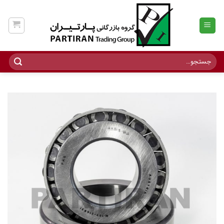
Ski
t
conten
جستجو
برای: