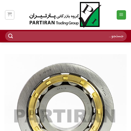
Ski
t
conten
جستجو
برای: