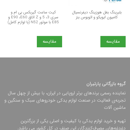
بلبرینگ بغل هوزینگ دیفرنسیال
کیت ساعت گیربکس بی ام و
کامیون ایویکو و اتوبوس بنز
سری 3، 5 و Z اتاق E90 ،E60 و
E85 با موتور N52 (با لوازم کامل)
مقایسه
مقایسه
گروه بازرگانی پارتیران
نماینده رسمی برندهای برتر اروپایی در ایران، با بیش از چهل سال
تجربه‌ی فعالیت در صنعت لوازم یدکی خودروهای سبک و سنگین و
ماشین آلات
تهیه و خرید لوازم یدکی با کیفیت و اصلی یکی از بزرگترین
دغدغه‌های مصرف‌کنندگان این صنف در کل کشور می باشد.