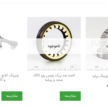
د
ناموجود
نا
+
+
كاسه نمد بزرگ پلوس پژو 405،
وزینگ پرايد
سمند و پرشيا
و E240 پلیس
مقایسه
مقایسه