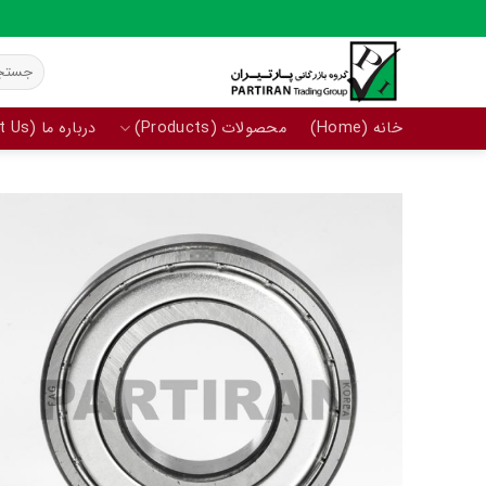
Ski
t
جستجو
conten
برای:
خانه (Home)
محصولات (Products)
درباره ما (About Us)