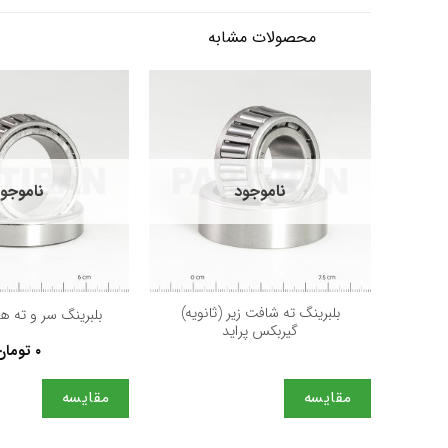
محصولات مشابه
ناموجود
ناموجو
+
بلبرینگ ته شافت زیر (ثانویه)
بلبرینگ سر و ته ه
گیربکس پراید
۰
تومان
مقایسه
مقایسه