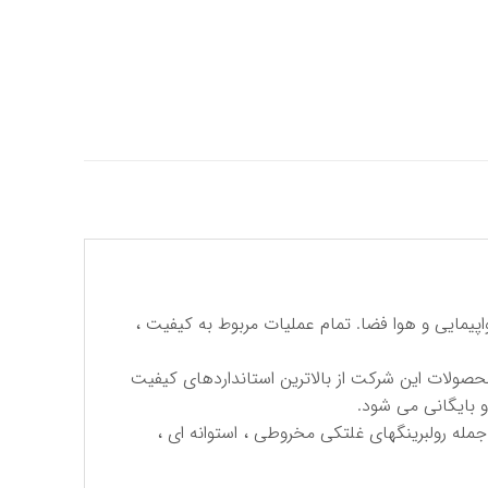
 هواپیمایی و هوا فضا. تمام عملیات مربوط به كیفیت ،
حصولات این شركت از بالاترین استانداردهای كیفیت
و بایگانی می شود.
مله رولبرینگهای غلتكی مخروطی ، استوانه ای ،