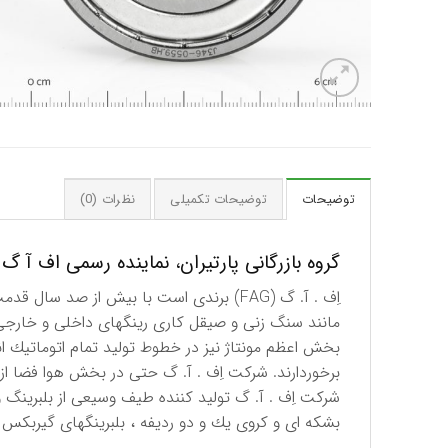
توضیحات
توضیحات تکمیلی
نظرات (0)
گروه بازرگانی پارتیران، نماینده رسمی اف آ گ (FAG) آلمان در ایر
اِف . آ. گ (FAG) برندی است با بیش از ص
مانند سنگ زنی و صیقل كاری رینگهای داخلی و خارجی 
بخش اعظم مونتاژ نیز در خطوط تولید تمام اتوماتیك ا
برخوردارند. شركت اِف . آ. گ حتی در بخش هوا فضا از 
شركت اِف . آ. گ تولید كننده طیف وسیعی از بلبرینگ و
بشكه ای و كروی یك و دو ردیفه ، بلبرینگهای گیربكس 