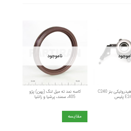
موجود
ناموجود
+
+
بلبرینگ کلاچ هیدرولیکی بنز C240
كاسه نمد ته ميل لنگ (پهن) پژو
ب
405، سمند، پرشيا و زانتيا
مقایسه
مقایس