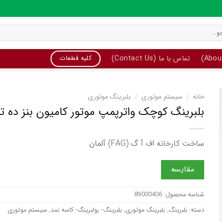
تماس با ما (Contact Us)
کلیه قطعات
خانه
/
سیستم موتوری
/
بلبرینگ موتوری
بلبرینگ کوچک واترپمپ موتور کامیون بنز ده تن ،
ساخت کارخانه اف آ گ (FAG) آلمان
مقایسه
شناسه محصول:
89000406
دسته:
بلبرینگ
,
بلبرینگ موتوری
,
بلبرینگ- رولبرینگ- کاسه نمد
,
سیستم موتوری