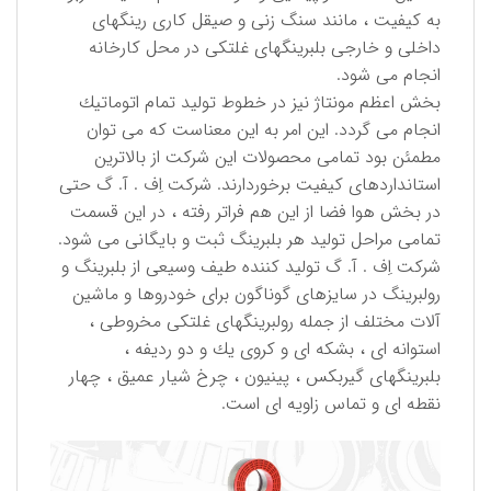
به كیفیت ، مانند سنگ زنی و صیقل كاری رینگهای
داخلی و خارجی بلبرینگهای غلتكی در محل كارخانه
انجام می شود.
بخش اعظم مونتاژ نیز در خطوط تولید تمام اتوماتیك
انجام می گردد. این امر به این معناست كه می توان
مطمئن بود تمامی محصولات این شركت از بالاترین
استانداردهای كیفیت برخوردارند. شركت اِف . آ. گ حتی
در بخش هوا فضا از این هم فراتر رفته ، در این قسمت
تمامی مراحل تولید هر بلبرینگ ثبت و بایگانی می شود.
شركت اِف . آ. گ تولید كننده طیف وسیعی از بلبرینگ و
رولبرینگ در سایزهای گوناگون برای خودروها و ماشین
آلات مختلف از جمله رولبرینگهای غلتكی مخروطی ،
استوانه ای ، بشكه ای و كروی یك و دو ردیفه ،
بلبرینگهای گیربكس ، پینیون ، چرخ شیار عمیق ، چهار
نقطه ای و تماس زاویه ای است.