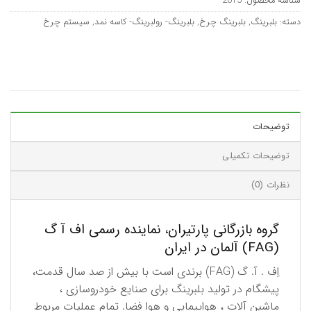
شناسه محصول:
2015
دسته:
بلبرینگ
,
بلبرینگ چرخ
,
بلبرینگ- رولبرینگ- کاسه نمد
,
سیستم چرخ
توضیحات
توضیحات تکمیلی
نظرات (0)
گروه بازرگانی پارتیران، نماینده رسمی اف آ گ
(FAG) آلمان در ایران
اِف . آ. گ (FAG) برندی است با بیش از صد سال قدمت،
پیشگام در تولید بلبرینگ برای صنایع خودروسازی ،
ماشین آلات ، هواپیمایی و هوا فضا. تمام عملیات مربوط