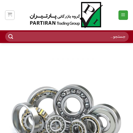
Ski
t
conten
جستجو
برای: