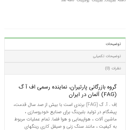
دسته:
بلبرینگ
,
بلبرینگ- رولبرینگ- کاسه نمد
توضیحات
توضیحات تکمیلی
نظرات (0)
گروه بازرگانی پارتیران، نماینده رسمی اف آ گ
(FAG) آلمان در ایران
اِف . آ. گ (FAG) برندی است با بیش از صد سال قدمت،
پیشگام در تولید بلبرینگ برای صنایع خودروسازی ،
ماشین آلات ، هواپیمایی و هوا فضا. تمام عملیات مربوط
به كیفیت ، مانند سنگ زنی و صیقل كاری رینگهای