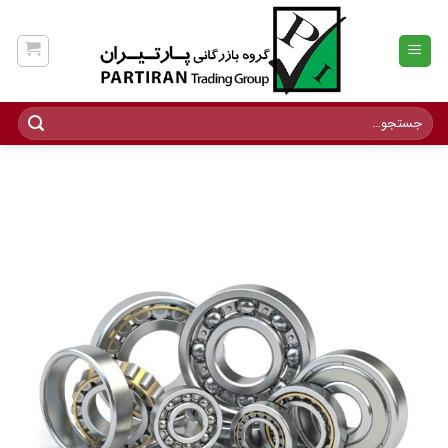
Ski
t
conten
جستجو
برای: