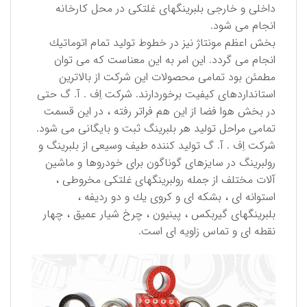
داخلی و خارجی بلبرینگهای غلتكی در محل كارخانه
انجام می شود.
بخش اعظم مونتاژ نیز در خطوط تولید تمام اتوماتیك
انجام می گردد. این امر به این معناست كه می توان
مطمئن بود تمامی محصولات این شركت از بالاترین
استانداردهای كیفیت برخوردارند. شركت اِف . آ. گ حتی
در بخش هوا فضا از این هم فراتر رفته ، در این قسمت
تمامی مراحل تولید هر بلبرینگ ثبت و بایگانی می شود.
شركت اِف . آ. گ تولید كننده طیف وسیعی از بلبرینگ و
رولبرینگ در سایزهای گوناگون برای خودروها و ماشین
آلات مختلف از جمله رولبرینگهای غلتكی مخروطی ،
استوانه ای ، بشكه ای و كروی یك و دو ردیفه ،
بلبرینگهای گیربكس ، پینیون ، چرخ شیار عمیق ، چهار
نقطه ای و تماس زاویه ای است.