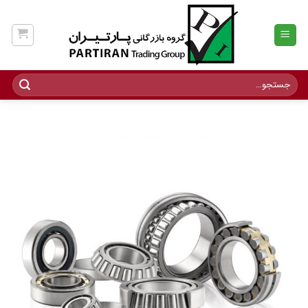
Ski
t
conten
جستجو
برای: