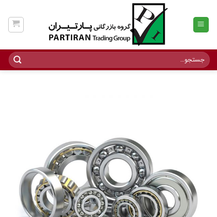
Ski
t
conten
جستجو
برای: