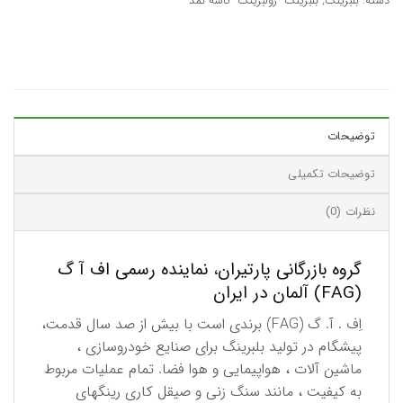
دسته:
بلبرینگ
,
بلبرینگ- رولبرینگ- کاسه نمد
توضیحات
توضیحات تکمیلی
نظرات (0)
گروه بازرگانی پارتیران، نماینده رسمی اف آ گ
(FAG) آلمان در ایران
اِف . آ. گ (FAG) برندی است با بیش از صد سال قدمت،
پیشگام در تولید بلبرینگ برای صنایع خودروسازی ،
ماشین آلات ، هواپیمایی و هوا فضا. تمام عملیات مربوط
به كیفیت ، مانند سنگ زنی و صیقل كاری رینگهای