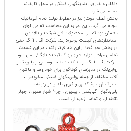
داخلی و خارجی بلبرینگهای غلتكی در محل كارخانه
انجام می شود.
بخش اعظم مونتاژ نیز در خطوط تولید تمام اتوماتیك
انجام می گردد. این امر به این معناست كه می توان
مطمئن بود تمامی محصولات این شركت از بالاترین
استانداردهای كیفیت برخوردارند. شركت اِف . آ. گ حتی
در بخش هوا فضا از این هم فراتر رفته ، در این قسمت
تمامی مراحل تولید هر بلبرینگ ثبت و بایگانی می شود.
شركت اِف . آ. گ تولید كننده طیف وسیعی از بلبرینگ و
رولبرینگ در سایزهای گوناگون برای خودروها و ماشین
آلات مختلف از جمله رولبرینگهای غلتكی مخروطی ،
استوانه ای ، بشكه ای و كروی یك و دو ردیفه ،
بلبرینگهای گیربكس ، پینیون ، چرخ شیار عمیق ، چهار
نقطه ای و تماس زاویه ای است.