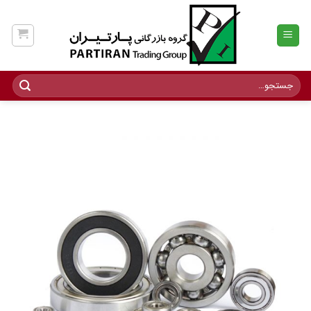
Ski
t
conten
جستجو
برای: