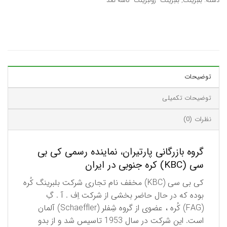
دسته:
بلبرینگ
,
بلبرینگ- رولبرینگ- کاسه نمد
توضیحات
توضیحات تکمیلی
نظرات (0)
گروه بازرگانی پارتیران، نماینده رسمی کی بی
سی (KBC) کره جنوبی در ایران
كی بی سی (KBC) مخفف نام تجاری شركت بلبرینگ كُره
بوده كه در حال حاضر بخشی از شركت اِف . آ . گِ
(FAG) كُره ، عضوی از گروه شِفلر (Schaeffler) آلمان
است. این شركت در سال 1953 تاسیس شد و از بدو