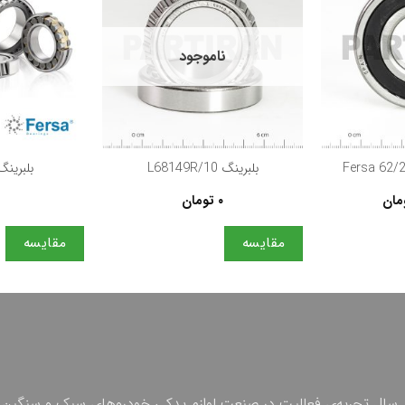
ناموجود
+
+
بلبرینگ L68149R/10
بلبرینگ – 8
مان
۰
تومان
مقایسه
مقایسه
 چهل سال تجربه‌ی فعالیت در صنعت لوازم یدکی خودروهای سبک و سنگین 