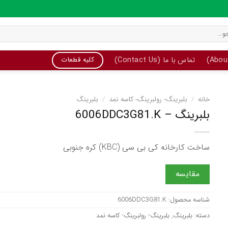
تماس با ما (Contact Us)
کلیه قطعات
خانه
/
بلبرینگ- رولبرینگ- کاسه نمد
/
بلبرینگ
بلبرینگ – 6006DDC3G81.K
ساخت کارخانه کی بی سی (KBC) کره جنوبی
مقایسه
شناسه محصول:
6006DDC3G81.K
دسته:
بلبرینگ
,
بلبرینگ- رولبرینگ- کاسه نمد