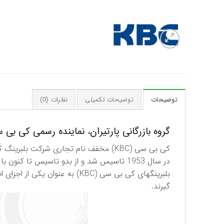
توضیحات
توضیحات تکمیلی
نظرات (0)
گروه بازرگانی پارتیران، نماینده رسمی کی بی سی (KBC) کره جنوبی در
در سال 1953 تاسیس شد و از بدو تاسیس تا كنون با ارائه بهترین كیفیت در صنعت بلبرینگ كُره از تاریخچه ای بسیار غنی برخوردار است.
بلبرینگهای كی بی سی (KBC) به
گیرند.