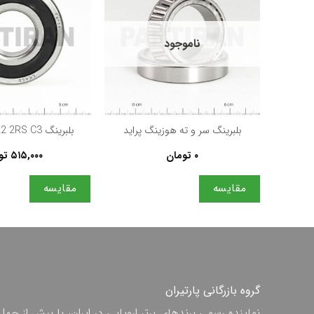
ناموجود
+
بلبرینگ سر و ته هوزینگ پرايد
بلبرینگ Fersa 62/22 2RS C3
۰
تومان
۵۱۵,۰۰۰
تو
مقایسه
مقایسه
گروه بازرگانی پارتیران
نماینده رسمی برندهای برتر اروپایی در ایران، با بیش از