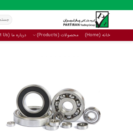
Ski
t
جستجو
conten
برای:
خانه (Home)
محصولات (Products)
درباره ما (About Us)