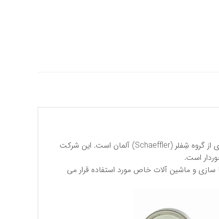
كی بی سی (KBC) مخفف نام تجاری شركت بلبرینگ كُره بوده كه در حال حاضر بخشی از شركت اِف . آ . گِ (FAG) كُره ، عضوی از گروه شِفلر (Schaeffler) آلمان است. این شركت
، هواپیما سازی و ماشین آلات خاص مورد استفاده قرار می