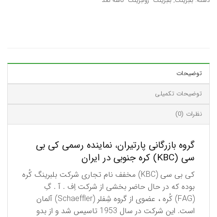
دسته:
بلبرینگ
,
بلبرینگ- رولبرینگ- کاسه نمد
توضیحات
توضیحات تکمیلی
نظرات (0)
گروه بازرگانی پارتیران، نماینده رسمی کی بی
سی (KBC) کره جنوبی در ایران
كی بی سی (KBC) مخفف نام تجاری شركت بلبرینگ كُره
بوده كه در حال حاضر بخشی از شركت اِف . آ . گِ
(FAG) كُره ، عضوی از گروه شِفلر (Schaeffler) آلمان
است. این شركت در سال 1953 تاسیس شد و از بدو