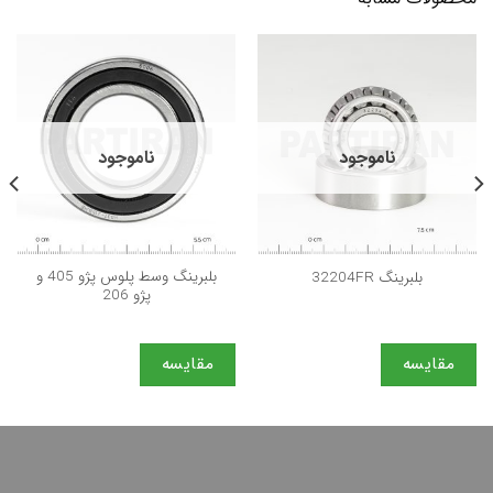
ناموجود
ناموجود
بلبرینگ وسط پلوس پژو 405 و
بلبرینگ 32204FR
پژو 206
مقایسه
مقایسه