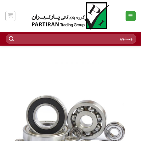
Ski
t
conten
جستجو
برای: