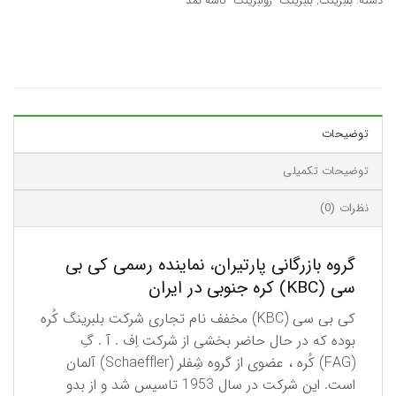
دسته:
بلبرینگ
,
بلبرینگ- رولبرینگ- کاسه نمد
توضیحات
توضیحات تکمیلی
نظرات (0)
گروه بازرگانی پارتیران، نماینده رسمی کی بی
سی (KBC) کره جنوبی در ایران
كی بی سی (KBC) مخفف نام تجاری شركت بلبرینگ كُره
بوده كه در حال حاضر بخشی از شركت اِف . آ . گِ
(FAG) كُره ، عضوی از گروه شِفلر (Schaeffler) آلمان
است. این شركت در سال 1953 تاسیس شد و از بدو