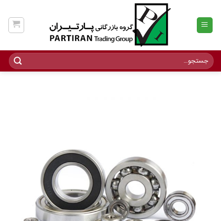
Ski
t
conten
جستجو
برای: