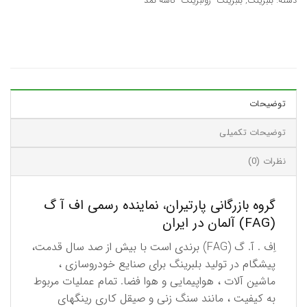
دسته:
بلبرینگ
,
بلبرینگ- رولبرینگ- کاسه نمد
توضیحات
توضیحات تکمیلی
نظرات (0)
گروه بازرگانی پارتیران، نماینده رسمی اف آ گ
(FAG) آلمان در ایران
اِف . آ. گ (FAG) برندی است با بیش از صد سال قدمت،
پیشگام در تولید بلبرینگ برای صنایع خودروسازی ،
ماشین آلات ، هواپیمایی و هوا فضا. تمام عملیات مربوط
به كیفیت ، مانند سنگ زنی و صیقل كاری رینگهای