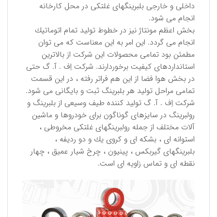
داخلی و خارجی بلبرینگهای غلتكی در محل كارخانه
انجام می شود.
بخش اعظم مونتاژ نیز در خطوط تولید تمام اتوماتیك
انجام می گردد. این امر به این معناست كه می توان
مطمئن بود تمامی محصولات این شركت از بالاترین
استانداردهای كیفیت برخوردارند. شركت اِف . آ. گ حتی
در بخش هوا فضا از این هم فراتر رفته ، در این قسمت
تمامی مراحل تولید هر بلبرینگ ثبت و بایگانی می شود.
شركت اِف . آ. گ تولید كننده طیف وسیعی از بلبرینگ و
رولبرینگ در سایزهای گوناگون برای خودروها و ماشین
آلات مختلف از جمله رولبرینگهای غلتكی مخروطی ،
استوانه ای ، بشكه ای و كروی یك و دو ردیفه ،
بلبرینگهای گیربكس ، پینیون ، چرخ شیار عمیق ، چهار
نقطه ای و تماس زاویه ای است.