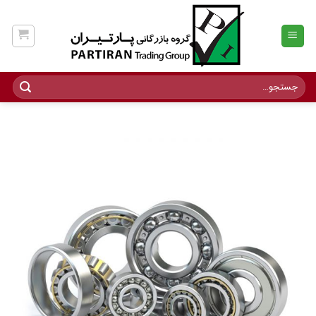
Ski
t
conten
جستجو
برای: